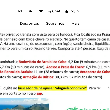
PT
BRL
Chat
Login
Descontos
Sobre nós
Mais
ção Baixa Temporada
Autenticação de dois fatores (2FA)
 de desconto
Dicas de Viagem