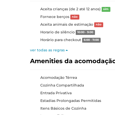
Aceita crianças (de 2 até 12 anos)
sim
Fornece berços
não
Aceita animais de estimação
não
Horario de silêncio
10:00 - 9:00
Horário para checkout
6:00 - 11:00
ver todas as regras
Amenities da acomodaçã
Acomodação Térrea
Cozinha Compartilhada
Entrada Privativa
Estadias Prolongadas Permitidas
Itens Básicos de Cozinha