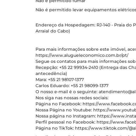
Não é permitido fumar
Não é permitido levar equipamentos elétricos
Endereço da Hospedagem: RJ-140 - Praia do Pon
Arraial do Cabo)
Para mais informações sobre este imóvel, acess
https://www.alugueleconomico.com.br/pt/
Segue os contatos para mais informações so
Recepção: +55 22 99934-2410 (Entrega das C
antecedência)
Mara: +55 21 98107-1377
Carlos Eduardo: +55 21 98099-1377
O nosso e-mail é o seguinte: atendimento@
Nos siga nas nossas redes sociais:
Página no Facebook: https://www.facebook.c
Nossa Página no Youtube: https://www.you
Nossa página no Instagram: https://www.in
Perfil pessoal no Facebook: https://www.face
Página no TikTok: https://www.tiktok.com/@a