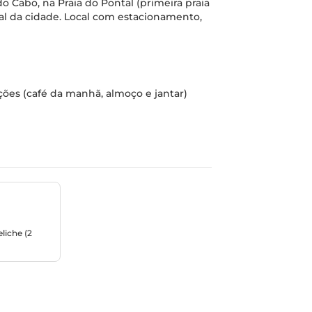
do Cabo, na Praia do Pontal (primeira praia
tal da cidade. Local com estacionamento,
ições (café da manhã, almoço e jantar)
liche (2