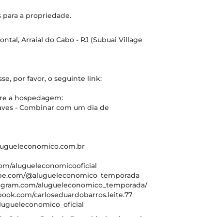
 para a propriedade.
tal, Arraial do Cabo - RJ (Subuai Village
e, por favor, o seguinte link:
bre a hospedagem:
haves - Combinar com um dia de
alugueleconomico.com.br
om/alugueleconomicooficial
tube.com/@alugueleconomico_temporada
stagram.com/alugueleconomico_temporada/
book.com/carloseduardobarros.leite.77
lugueleconomico_oficial