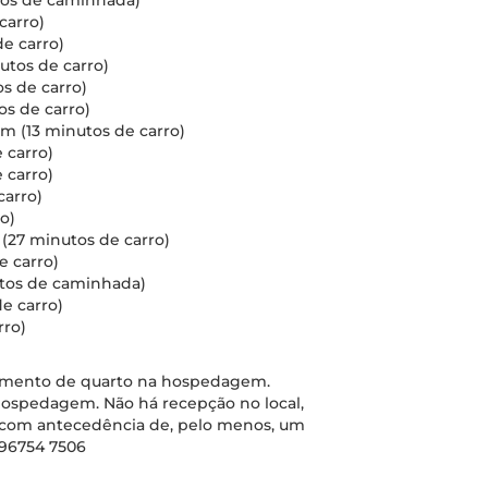
utos de caminhada)
carro)
de carro)
nutos de carro)
os de carro)
os de carro)
km (13 minutos de carro)
 carro)
 carro)
carro)
o)
m (27 minutos de carro)
e carro)
utos de caminhada)
de carro)
rro)
lhamento de quarto na hospedagem.
 hospedagem. Não há recepção no local,
, com antecedência de, pelo menos, um
 96754 7506