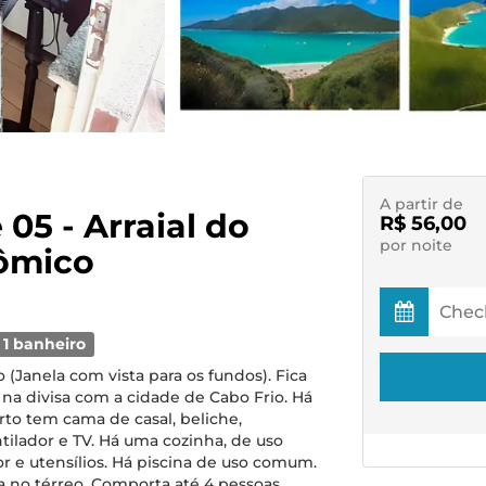
A partir de
 05 - Arraial do
R$ 56,00
por noite
ômico
1 banheiro
 (Janela com vista para os fundos). Fica
) na divisa com a cidade de Cabo Frio. Há
rto tem cama de casal, beliche,
ntilador e TV. Há uma cozinha, de uso
r e utensílios. Há piscina de uso comum.
a no térreo. Comporta até 4 pessoas