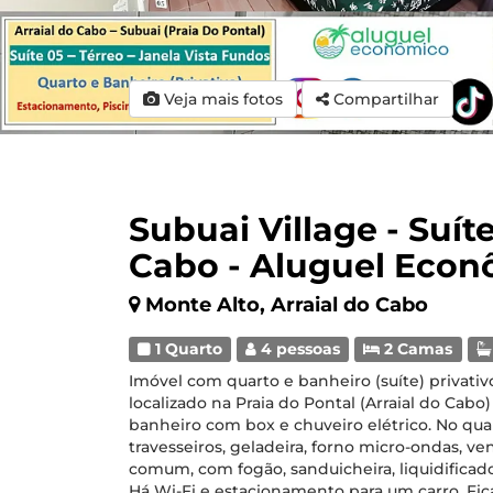
Veja mais fotos
Compartilhar
Subuai Village - Suíte
Cabo - Aluguel Econ
Monte Alto, Arraial do Cabo
1 Quarto
4 pessoas
2 Camas
Imóvel com quarto e banheiro (suíte) privativo
localizado na Praia do Pontal (Arraial do Cabo
banheiro com box e chuveiro elétrico. No qua
travesseiros, geladeira, forno micro-ondas, ve
comum, com fogão, sanduicheira, liquidificado
Há Wi-Fi e estacionamento para um carro. Fic