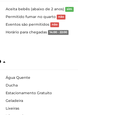
Aceita bebês (abaixo de 2 anos)
sim
Permitido fumar no quarto
não
Eventos são permitidos
não
Horário para chegadas
14:00 - 22:00
o
Água Quente
Ducha
Estacionamento Gratuito
Geladeira
Lixeiras