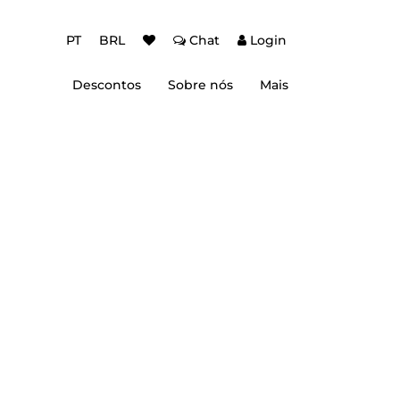
PT
BRL
Chat
Login
Descontos
Sobre nós
Mais
ção Baixa Temporada
Autenticação de dois fatores (2FA)
 de desconto
Dicas de Viagem