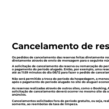
Promo
Cupom
Cancelamento de re
Os pedidos de cancelamento das reservas feitas diretamente no 
diretamente através de envio de mensagem para o seguinte nú
A solicitação de cancelamento da reserva ou remarcação do perí
o pagamento do período alugado. Então, por exemplo, uma reserva 
até as 11:59 minutos do dia 08/12 para fazer o pedido de cancel
Não será permitido a troca do período da hospedagem, a menos qu
após o pagamento do período alugado no site do aluguel econo
As reservas realizadas através de outros sites, como o Booking, 
solicitação de cancelamento deverá ocorrer no mesmo site da o
anúncios.
Cancelamentos solicitados fora do período gratuíto, ou seja, reali
somente, ao reembolso da taxa de limpeza.