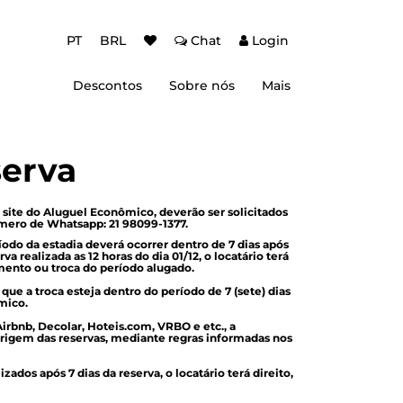
PT
BRL
Chat
Login
Descontos
Sobre nós
Mais
ção Baixa Temporada
Autenticação de dois fatores (2FA)
 de desconto
Dicas de Viagem
serva
site do Aluguel Econômico, deverão ser solicitados
mero de Whatsapp: 21 98099-1377.
odo da estadia deverá ocorrer dentro de 7 dias após
realizada as 12 horas do dia 01/12, o locatário terá
amento ou troca do período alugado.
e a troca esteja dentro do período de 7 (sete) dias
mico.
Airbnb, Decolar, Hoteis.com, VRBO e etc., a
rigem das reservas, mediante regras informadas nos
zados após 7 dias da reserva, o locatário terá direito,