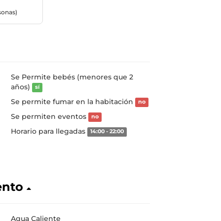
rsonas)
Se Permite bebés (menores que 2
años)
sí
Se permite fumar en la habitación
no
Se permiten eventos
no
Horario para llegadas
14:00 - 22:00
ento
Agua Caliente