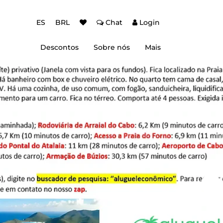
ES
BRL
Chat
Login
Descontos
Sobre nós
Mais
ção Baixa Temporada
Autenticação de dois fatores (2FA)
 de desconto
Dicas de Viagem