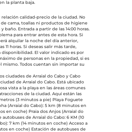
n la planta baja.
relación calidad-precio de la ciudad. No
e cama, toallas ni productos de higiene
y baño. Entrada a partir de las 14:00 horas.
blema para entrar antes de esta hora. Si
rá alquilar la noche del día anterior,
s 11 horas. Si deseas salir más tarde,
 disponibilidad. El valor indicado es por
máximo de personas en la propiedad, si es
el mismo. Todos cuentan sin importar su
dos ciudades de Arraial do Cabo y Cabo
a ciudad de Arraial do Cabo. Está ubicado
osa vista a la playa en las áreas comunes
atracciones de la ciudad. Aquí están las
0 metros (3 minutos a pie) Playa Foguete
nha (Arraial do Cabo): 5 km (8 minutos en
os en coche) Praia dos Anjos (Arraial do
 autobuses de Arraial do Cabo: 6 KM (10
abo): 7 km (14 minutos en coche) Acceso a
nutos en coche) Estación de autobuses de