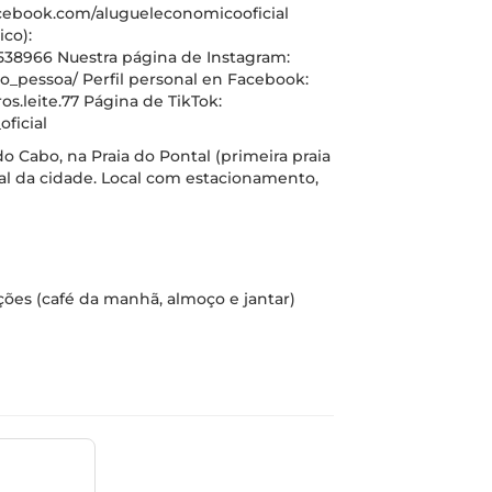
acebook.com/alugueleconomicooficial
co):
38966 Nuestra página de Instagram:
_pessoa/ Perfil personal en Facebook:
.leite.77 Página de TikTok:
ficial
do Cabo, na Praia do Pontal (primeira praia
tal da cidade. Local com estacionamento,
ições (café da manhã, almoço e jantar)