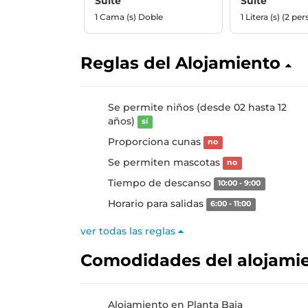
Suite
Suite
1 Cama (s) Doble
1 Litera (s) (2 pe
Reglas del Alojamiento
Se permite niños (desde 02 hasta 12
años)
sí
Proporciona cunas
no
Se permiten mascotas
no
Tiempo de descanso
10:00 - 9:00
Horario para salidas
6:00 - 11:00
ver todas las reglas
Comodidades del alojami
Alojamiento en Planta Baja