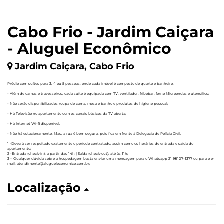
Cabo Frio - Jardim Caiçara
- Aluguel Econômico
Jardim Caiçara, Cabo Frio
Prédio com suítes para 3, 4 ou 5 pessoas, onde cada imóvel é composto de quarto e banheiro.
- Além de camas e travesseiros, cada suíte é equipada com TV, ventilador, fribobar, forno Microondas e utensílios;
- Não serão disponibilizados roupa de cama, mesa e banho e produtos de higiene pessoal;
- Há Televisão no apartamento com os canais básicos da TV aberta;
- Há Internet Wi-fi disponível.
- Não há estacionamento. Mas, a rua é bem segura, pois fica em frente à Delegacia de Polícia Cívil.
1 -Deverá ser respeitado exatamente o período contratado, assim como os horários de entrada e saída do
apartamento;
2 -Entrada (check-in): a partir das 14h | Saída (check-out): até às 11h;
3 – Qualquer dúvida sobre a hospedagem basta enviar uma mensagem para o Whatsapp 21 98107-1377 ou para o e-
mail: atendimento@alugueleconomico.com.br;
Localização