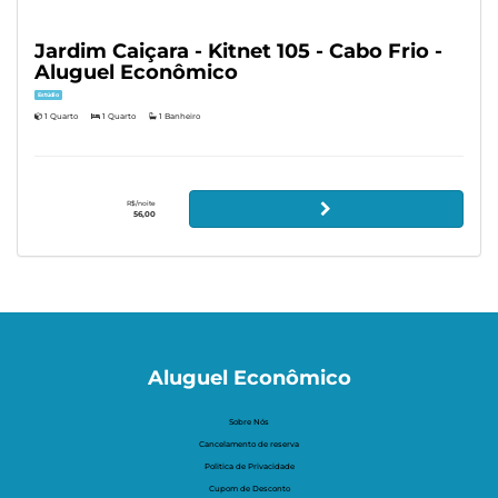
Jardim Caiçara - Kitnet 105 - Cabo Frio -
Aluguel Econômico
Estúdio
1 Quarto
1 Quarto
1 Banheiro
R$/noite
56,00
Aluguel Econômico
Sobre Nós
Cancelamento de reserva
Politica de Privacidade
Cupom de Desconto