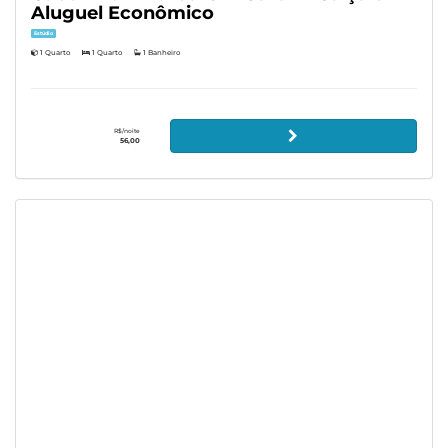
Aluguel Econômico
Estúdio
1 Quarto
1 Quarto
1 Banheiro
R$/noite
56,00