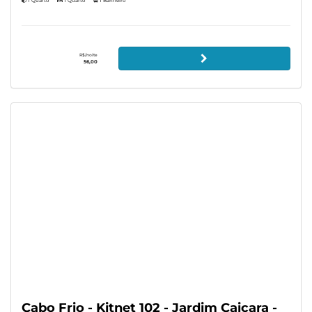
1 Quarto
1 Quarto
1 Banheiro
R$/noite
56,00
Cabo Frio - Kitnet 102 - Jardim Caiçara -