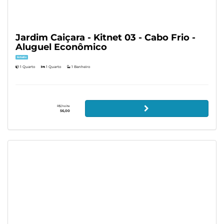
Jardim Caiçara - Kitnet 03 - Cabo Frio -
Aluguel Econômico
Estúdio
1 Quarto
1 Quarto
1 Banheiro
R$/noite
56,00