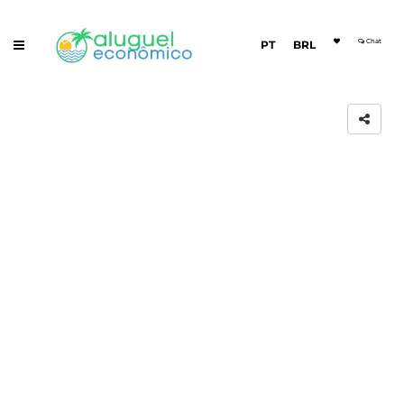
Chat
PT
BRL