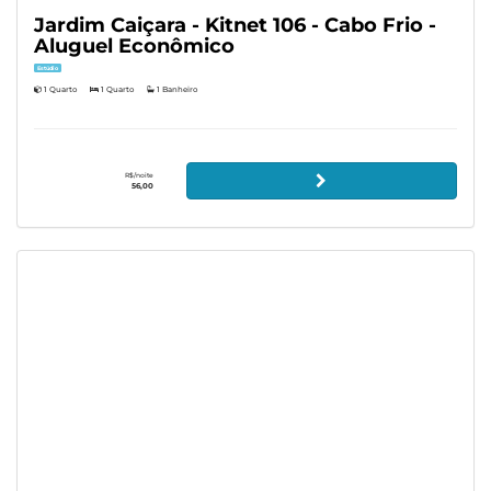
Jardim Caiçara - Kitnet 106 - Cabo Frio -
Aluguel Econômico
Estúdio
1 Quarto
1 Quarto
1 Banheiro
R$/noite
56,00