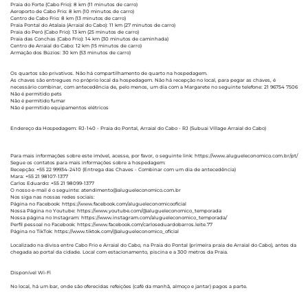
Praia do Forte (Cabo Frio): 8 km (11 minutos de carro)
Aeroporto de Cabo Frio: 8 km (10 minutos de carro)
Centro de Cabo Frio: 8 km (13 minutos de carro)
Praia Pontal do Atalaia (Arraial do Cabo): 11 km (27 minutos de carro)
Praia do Peró (Cabo Frio): 13 km (25 minutos de carro)
Praia das Conchas (Cabo Frio): 14 km (30 minutos de caminhada)
Centro de Arraial do Cabo: 12 km (15 minutos de carro)
Armação dos Búzios: 30 km (53 minutos de carro)
Os quartos são privativos. Não há compartilhamento de quarto na hospedagem.
As chaves são entregues no próprio local da hospedagem. Não há recepção no local, para pegar as chaves, é
necessário combinar, com antecedência de, pelo menos, um dia com a Margarete no seguinte telefone: 21 96754 7506
Não é permitido pets
Não é permitido fumar
Não é permitido equipamentos elétricos
Endereço da Hospedagem: RJ-140 - Praia do Pontal, Arraial do Cabo - RJ (Subuai Village Arraial do Cabo)
Para mais informações sobre este imóvel, acesse, por favor, o seguinte link: https://www.alugueleconomico.com.br/pt/
Segue os contatos para mais informações sobre a hospedagem:
Recepção: +55 22 99934-2410 (Entrega das Chaves - Combinar com um dia de antecedência)
Mara: +55 21 98107-1377
Carlos Eduardo: +55 21 98099-1377
O nosso e-mail é o seguinte: atendimento@alugueleconomico.com.br
Nos siga nas nossas redes sociais:
Página no Facebook: https://www.facebook.com/alugueleconomicooficial
Nossa Página no Youtube: https://www.youtube.com/@alugueleconomico_temporada
Nossa página no Instagram: https://www.instagram.com/alugueleconomico_temporada/
Perfil pessoal no Facebook: https://www.facebook.com/carloseduardobarros.leite.77
Página no TikTok: https://www.tiktok.com/@alugueleconomico_oficial
Localizado na divisa entre Cabo Frio e Arraial do Cabo, na Praia do Pontal (primeira praia de Arraial do Cabo), antes da
chegada ao portal da cidade. Local com estacionamento, piscina e a 300 metros da Praia.
Disponível Wi-Fi
No local, há um bar, onde são oferecidas refeições (café da manhã, almoço e jantar) pagos a parte.