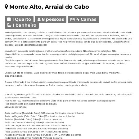
Monte Alto, Arraial do Cabo
1 Quarto
8 pessoas
4 Camas
1 banheiro
Imóvel privativo com quarto, cozinha e banheiro com vista lateral para o estacionamento. Fica localizado na Praia do
Pontal (primeira Praia de Arraial do Cabo) na divisa com a cidade de Cabo Frio. No quarto tem 4 beliches, Micro-
ondas, ventilador e TV. Na cozinha tem geladeira, fogão, sanduicheira, liquidificador e utensílios. Há piscina de uso
comum. Wi-Fi e estacionamento para um carro. Fica no primeiro andar, tendo que subir escadas. Comporta até 8
pessoas. Exigida identificação pessoal
Imóvel com excelente localização e o melhor custo-benefício da cidade. Não oferecemos refeições. Não
disponibilizamos roupa de cama, banho e nem produtos de higiene pessoal. No local, alugamos roupas de cama e
banho.
Check-in a partir das 14 horas. Se o apartamento ficar limpo mais cedo, não tem problema na entrada antes deste
horário. Se quiser chegar mais cedo e já entrar no imóvel é necessário alugar a diária do dia anterior, também,
mediante disponibilidade.
Check-out até as 11 horas. Caso queira sair mais tarde, será necessário pegar mais uma diária, mediante
disponibilidade.
O valor informado é por imóvel. Assim, respeitando a quantidade máxima de pessoas do imóvel, se for uma ou mais
pessoas, o valor cobrado será o mesmo. Todos contam não importa a idade.
A localização é boa, pois fica entre as duas cidades de Arraial do Cabo e Cabo Frio, na Praia do Pontal, primeira praia
da cidade de Arraial do Cabo.
Fica na RJ 140, local tranquilo e com uma vista linda para a Praia nas áreas comum da hospedagem.
Fica próximo das principais atrações da cidade.
Segue as distâncias:
Praia do Pontal (Arraial do Cabo): 300 metros (3 minutos de caminhada)
Praia do Foguete (Cabo Frio): 1,5 km (20 minutos de caminhada)
Prainha (Arraial do Cabo): 5 km (8 minutos de carro)
Praia das Dunas (Cabo Frio): 5 km (7 minutos de carro)
Praia dos Anjos (Arraial do Cabo): 6 km (12 minutos de carro)
Rodoviária de Arraial do Cabo: 6 KM (10 minutos de carro)
Praia Grande (Arraial do Cabo): 7 km (14 minutos de carro)
Acesso ao Praia do Forno (Arraial do Cabo): 7 km (13 minutos de carro)
Rodoviária de Cabo Frio: 7,5 km (13 minutos de carro)