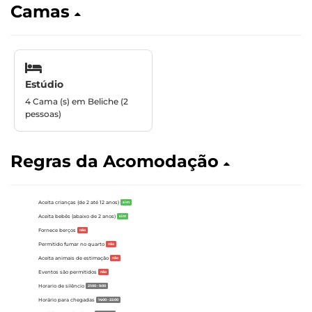
Camas
Estúdio
4 Cama (s) em Beliche (2
pessoas)
Regras da Acomodação
Aceita crianças (de 2 até 12 anos)
sim
Aceita bebês (abaixo de 2 anos)
sim
Fornece berços
não
Permitido fumar no quarto
não
Aceita animais de estimação
não
Eventos são permitidos
não
Horario de silêncio
21:00 - 9:00
Horário para chegadas
14:00 - 22:00