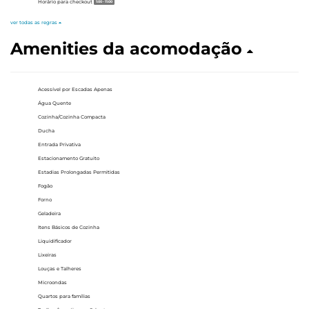
Horário para checkout
1:00 - 11:00
ver todas as regras
Amenities da acomodação
Acessível por Escadas Apenas
Água Quente
Cozinha/Cozinha Compacta
Ducha
Entrada Privativa
Estacionamento Gratuito
Estadias Prolongadas Permitidas
Fogão
Forno
Geladeira
Itens Básicos de Cozinha
Liquidificador
Lixeiras
Louças e Talheres
Microondas
Quartos para famílias