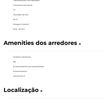
Toalhas/Lençóis com Sobretaxa
Travesseiro sem penas
TV
Ventilador de teto
Wi-fi
Garagem Gratuita 1
Área - 20 (m²)
Amenities dos arredores
Armários individuais
Bar
Estacionamento com acessibilidade
Estacionamento
Internet Wi-Fi
Localização