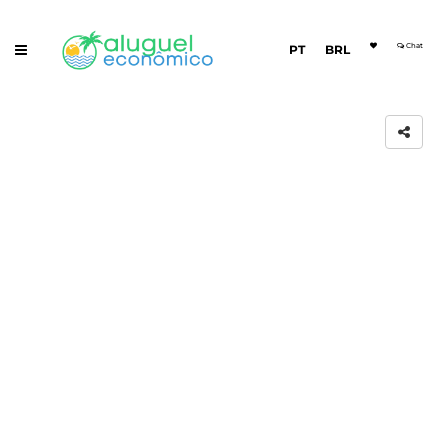
Chat
PT
BRL