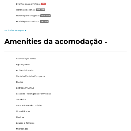
Eventos são permitidos
não
Horario de silêncio
21:00 - 9:00
Horário para chegadas
14:00 - 22:00
Horário para checkout
1:00 - 11:00
ver todas as regras
Amenities da acomodação
Acomodação Térrea
Água Quente
Ar Condicionado
Cozinha/Cozinha Compacta
Ducha
Entrada Privativa
Estadias Prolongadas Permitidas
Geladeira
Itens Básicos de Cozinha
Liquidificador
Lixeiras
Louças e Talheres
Microondas