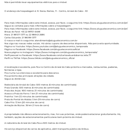
Não é permitido levar equipamentos elétricos para o imóvel.
O endereço da hospedagem é: R. Nereu Ramos, 11 - Centro, Arraial do Cabo - RJ
Para mais informações sobre este imóvel, acesse, por favor, o seguinte link: https://www.alugueleconomico.com.br/pt/
Segue os contatos para mais informações sobre a hospedagem:
Para mais informações sobre este imóvel, acesse, por favor, o seguinte link: https://www.alugueleconomico.com.br/pt/
Brisas do Farol: +55 22 99701-6488
Mara: 21 98107-1377 ou 22 98843-2686
Carlos Eduardo: 21 98099-1377
O nosso e-mail é o seguinte: atendimento@alugueleconomico.com.br
Nos siga nas nossas redes sociais. Há vários cupons de descontos disponíveis. Não perca esta oportunidade.
Página no Youtube: https://www.youtube.com/@alugueleconomico_temporada
Página no Facebook: https://www.facebook.com/alugueleconomicooficial
Nossa página no Instagram: https://www.instagram.com/alugueleconomico_temporada/
Perfil pessoal no Facebook: https://www.facebook.com/carloseduardobarros.leite.77
Perfil no TikTok: https://www.tiktok.com/@alugueleconomico_oficial
A localização é excelente, pois fica no Centro de Arraial do Cabo próximo a mercados, restaurantes, padarias,
farmácias e lojas.
Fica numa rua silenciosa e excelente para descanso.
Fica próximo das principais atrações da cidade.
Segue as distâncias:
Rodoviária de Arraial do Cabo: 500 metros (6 minutos de caminhada)
Praia Grande: 500 metros (6 minutos de caminhada)
Praia dos Anjos: 900 metros (11 minutos de caminhada)
Acesso a Praia do Forno: 1 km (11 minutos de caminhada)
Prainha: 1 km (12 minutos de caminhada)
Praia do Pontal do Atalaia: 5 km (19 minutos de carro)
Cabo Frio: 13 km (20 minutos de carro)
Armação de Búzios: 36 km (1 hora de carro)
A propriedade não oferece estacionamento, mas, há ruas próximas, onde poderá estacionar gratuitamente. Há,
também, opções de estacionamentos particulares bem próximo do imóvel.
A rodoviária de Arraial do Cabo fica a 500 metros do imóvel.
Há serviço disponível de carros de aplicativo, além transporte público de ônibus.