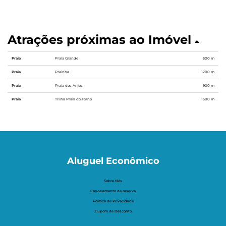
Atrações próximas ao Imóvel
Praia
Praia Grande
500 m
Praia
Prainha
1200 m
Praia
Praia dos Anjos
900 m
Praia
Trilha Praia do Forno
1500 m
Aluguel Econômico
Sobre Nós
Cancelamento de reserva
Politica de Privacidade
Cupom de Desconto