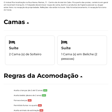
O imóvel fica localização na Rua Nereu Ramos, 11 - Centro de Arraial do Cabo. Fica perto das praias, comércio em geral
em local bem tranquilo. O hóspede deverá levar roupa de cama, banho e produtos de higiene pessoal ou alugar
estes itens na recepção da propriedade. Refeições não estão inclusas. Não há estacionamento. A recepção funciona
24 horas.
Camas
Suíte
Suíte
2 Cama (s) de Solteiro
1 Cama (s) em Beliche (2
pessoas)
Regras da Acomodação
Aceita crianças (de 2 até 12 anos)
sim
Aceita bebês (abaixo de 2 anos)
sim
Fornece berços
não
Permitido fumar no quarto
não
Aceita animais de estimação
não