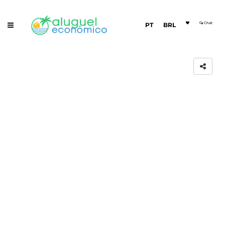
Chat
PT
BRL