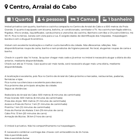
Centro, Arraial do Cabo
1 Quarto
4 pessoas
3 Camas
1 banheiro
Imóvel privativo com quarto, banheiro e cozinha compacta no Centro de Arraial do Cabo e a 500 metros da Praia
Grande. O quarto é equipado com bicama, beliche, ar-condicionado, ventilador e TV. Na cozinha tem fogão elétrico,
frigobar, Micro-ondas, liquidificador, sanduicheira e utensílios de cozinha. Banheiro com Box e Chuveiro Elétrico. Há
Wi-Fi. Fica no térreo. Janela com vista para a rua. É exigido dados de identificação dos hóspedes. Hospedagem
barata é com o Aluguel Econômico.
Imóvel com excelente localização e o melhor custo-benefício da cidade. Não oferecemos refeições. Não
disponibilizamos roupa de cama, banho e nem produtos de higiene pessoal. No local, alugamos roupas de cama e
banho.
Check-in a partir das 14 horas. Se quiser chegar mais cedo e já entrar no imóvel é necessário alugar a diária do dia
anterior, mediante disponibilidade.
Check-out até as 11 horas. Caso queira sair mais tarde, será necessário alugar mais uma diária, mediante
disponibilidade.
A localização é excelente, pois fica no Centro de Arraial do Cabo próximo a mercados, restaurantes, padarias,
farmácias e lojas.
Fica numa rua silenciosa e excelente para descanso.
Fica próximo das principais atrações da cidade.
Segue as distâncias:
Rodoviária de Arraial do Cabo: 500 metros (6 minutos de caminhada)
Praia Grande: 500 metros (6 minutos de caminhada)
Praia dos Anjos: 900 metros (11 minutos de caminhada)
Acesso a Praia do Forno: 1 km (11 minutos de caminhada)
Prainha: 1 km (12 minutos de caminhada)
Praia do Pontal do Atalaia: 5 km (19 minutos de carro)
Cabo Frio: 13 km (20 minutos de carro)
Armação de Búzios: 36 km (1 hora de carro)
O imóvel é privativo. Não há compartilhamento na hospedagem.
É necessário combinar a entrega das chaves com antecedência de 24 horas.
Não é permitido pets
Não é permitido fumar