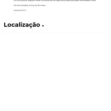
Os funcionários seguem todos os protocolos de segurança definidos pelas autoridades locais
Permite estadias acima de 28 noites
Internet Wi-Fi
Localização