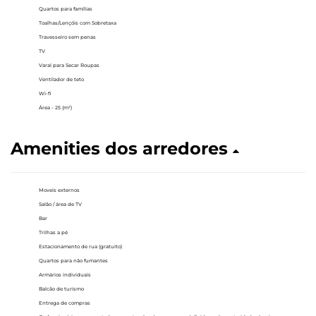
Quartos para famílias
Toalhas/Lençóis com Sobretaxa
Travesseiro sem penas
TV
Varal para Secar Roupas
Ventilador de teto
Wi-fi
Área - 25 (m²)
Amenities dos arredores
Moveis externos
Salão / área de TV
Bar
Trilhas a pé
Estacionamento de rua (gratuito)
Quartos para não fumantes
Armários individuais
Balcão de turismo
Entrega de compras