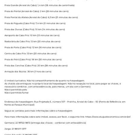
Praia Grande (Arraial do Cabo): 1,4 km (18 minutos de caminhada)
Praia do Pontal (Arraial do Cabo): 2 km (26 minutos de carro)
Praia Pontal do Atalaia (Arraial do Cabo): 6,3 km (21 minutos de carro)
Praia do Foguete (Cabo Frio): 7,4 km (11 minutos de carro)
Praia das Dunas (Cabo Frio): 10 km (14 minutos de carro)
Aeroporto de Cabo Frio: 10 km (13 minutos de carro)
Rodoviária de Cabo Frio: 12 km (20 minutos de carro)
Praia do Forte (Cabo Frio): 12 km (16 minutos de carro)
Centro de Cabo Frio: 13 km (20 minutos de carro)
Praia do Peró (Cabo Frio): 18 km (30 minutos de carro)
Praia das Conchas (Cabo Frio): 20 km (38 minutos de carro)
Armação dos Búzios: 36 km (1 hora de carro)
O imóvel é privativo. Não há compartilhamento de quarto na hospedagem.
As chaves são entregues no próprio local da hospedagem. Não há recepção no local, para pegar as chaves, é
necessário combinar, com antecedência de, pelo menos, um dia com o Germano
Não é permitido pets
Não é permitido fumar
Endereço da hospedagem: Rua Projetada E, número 107 - Prainha, Arraial do Cabo – RJ (Ponto de Referência: em
frente ao Parque Municipal)
Segue os contatos para mais informações sobre a hospedagem:
Para mais informações sobre este imóvel, acesse, por favor, o seguinte link: https://www.alugueleconomico.com.br/pt/
Germano: 22 99722-9872 (entrega das chaves - combinar com antecedência)
Jorge: 21 98107-1377
Carlos Eduardo: 21 98099-1377