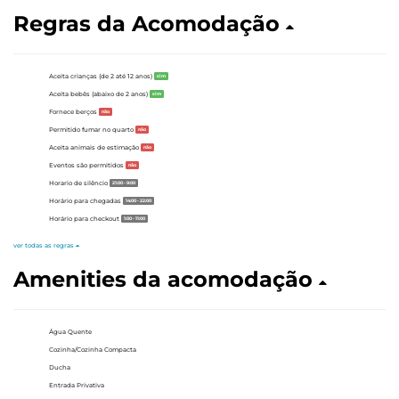
Regras da Acomodação
Aceita crianças (de 2 até 12 anos)
sim
Aceita bebês (abaixo de 2 anos)
sim
Fornece berços
não
Permitido fumar no quarto
não
Aceita animais de estimação
não
Eventos são permitidos
não
Horario de silêncio
21:00 - 9:00
Horário para chegadas
14:00 - 22:00
Horário para checkout
1:00 - 11:00
ver todas as regras
Amenities da acomodação
Água Quente
Cozinha/Cozinha Compacta
Ducha
Entrada Privativa