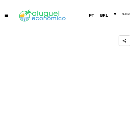
Chat
PT
BRL