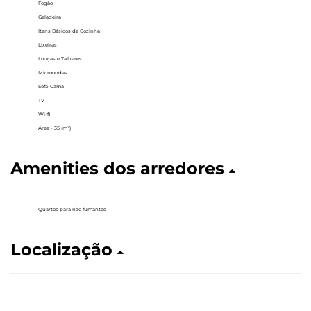
Fogão
Geladeira
Itens Básicos de Cozinha
Lixeiras
Louças e Talheres
Microondas
Sofá-Cama
TV
Wi-fi
Área - 35 (m²)
Amenities dos arredores
Quartos para não fumantes
Localização