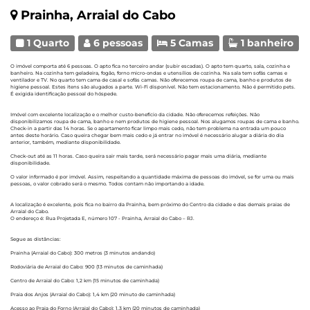
Prainha, Arraial do Cabo
1 Quarto
6 pessoas
5 Camas
1 banheiro
O imóvel comporta até 6 pessoas. O apto fica no terceiro andar (subir escadas). O apto tem quarto, sala, cozinha e
banheiro. Na cozinha tem geladeira, fogão, forno micro-ondas e utensílios de cozinha. Na sala tem sofás camas e
ventilador e TV. No quarto tem cama de casal e sofás camas. Não oferecemos roupa de cama, banho e produtos de
higiene pessoal. Estes itens são alugados a parte. Wi-Fi disponível. Não tem estacionamento. Não é permitido pets.
É exigida identificação pessoal do hóspede.
Imóvel com excelente localização e o melhor custo-benefício da cidade. Não oferecemos refeições. Não
disponibilizamos roupa de cama, banho e nem produtos de higiene pessoal. Nos alugamos roupas de cama e banho.
Check-in a partir das 14 horas. Se o apartamento ficar limpo mais cedo, não tem problema na entrada um pouco
antes deste horário. Caso queira chegar bem mais cedo e já entrar no imóvel é necessário alugar a diária do dia
anterior, também, mediante disponibilidade.
Check-out até as 11 horas. Caso queira sair mais tarde, será necessário pagar mais uma diária, mediante
disponibilidade.
O valor informado é por imóvel. Assim, respeitando a quantidade máxima de pessoas do imóvel, se for uma ou mais
pessoas, o valor cobrado será o mesmo. Todos contam não importando a idade.
A localização é excelente, pois fica no bairro da Prainha, bem próximo do Centro da cidade e das demais praias de
Arraial do Cabo.
O endereço é: Rua Projetada E, número 107 - Prainha, Arraial do Cabo – RJ.
Segue as distâncias:
Prainha (Arraial do Cabo): 300 metros (3 minutos andando)
Rodoviária de Arraial do Cabo: 900 (13 minutos de caminhada)
Centro de Arraial do Cabo: 1,2 km (15 minutos de caminhada)
Praia dos Anjos (Arraial do Cabo): 1,4 km (20 minuto de caminhada)
Acesso ao Praia do Forno (Arraial do Cabo): 1,3 km (20 minutos de caminhada)