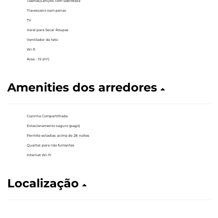
Toalhas/Lençóis com Sobretaxa
Travesseiro sem penas
TV
Varal para Secar Roupas
Ventilador de teto
Wi-fi
Área - 15 (m²)
Amenities dos arredores
Cozinha Compartilhada
Estacionamento seguro (pago)
Permite estadias acima de 28 noites
Quartos para não fumantes
Internet Wi-Fi
Localização