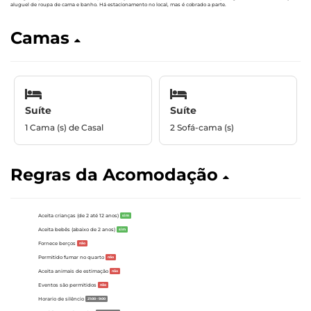
aluguel de roupa de cama e banho. Há estacionamento no local, mas é cobrado a parte.
Camas
Suíte
Suíte
1 Cama (s) de Casal
2 Sofá-cama (s)
Regras da Acomodação
Aceita crianças (de 2 até 12 anos)
sim
Aceita bebês (abaixo de 2 anos)
sim
Fornece berços
não
Permitido fumar no quarto
não
Aceita animais de estimação
não
Eventos são permitidos
não
Horario de silêncio
21:00 - 9:00