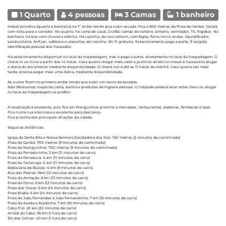
1 Quarto
4 pessoas
3 Camas
1 banheiro
Imóvel privativo (quarto e banheiro) no 1º andar tendo que subir escada. Fica a 600 metros da Praia de Geribá. Janela
com vista para o corredor. No quarto, há cama de casal, 2 sofás-camas de solteiro, armário, ventilador, TV, frigobar. No
banheiro, há box com chuveiro elétrico. Há cozinha, de uso comum, com fogão, forno micro-ondas, liquidificador,
sanduicheira, Airfryer, cafeteira e utensílios de cozinha. Wi-Fi gratuito. Estacionamento pago a parte. É exigida
identificação pessoal dos hóspedes.
Há estacionamento disponível no local da hospedagem, mas é pago a parte, diretamente no local da hospedagem. O
check-in se inicia a partir das 14 horas. Caso queira chegar mais cedo e já entrar direto no imóvel é necessário alugar
a diária do dia anterior mediante disponibilidade. O check-out é até as 11 horas da manhã. Caso queira sair mais
tarde, precisa pegar mais uma diária, mediante disponibilidade.
As suítes ficam no primeiro andar tendo que subir um lance de escadas.
Não oferecemos roupa de cama, banho e produtos de higiene pessoal. O hóspede poderá levar estes itens ou alugar
no local da hospedagem se preferir.
A localização é excelente, pois fica em Manguinhos próximo a mercados, restaurantes, padarias, farmácias e lojas.
Fica numa rua silenciosa e excelente para descanso.
Fica próximo das principais atrações da cidade.
Segue as distâncias:
Igreja de Santa Rita e Nossa Senhora Desatadora dos Nós: 160 metros (2 minutos de caminhada)
Praia de Geribá: 700 metros (9 minutos de caminhada)
Praia de Manguinhos: 700 metros (9 minutos de caminhada)
Praia da Ferradurinha: 3 km (11 minutos de carro)
Praia da Ferradura: 4 km (11 minutos de carro)
Praia da Tartaruga: 4 km (11 minutos de carro)
Rodoviária de Búzios: 4 km (9 minutos de carro)
Rua das Pedras: 5km (12 minutos de carro)
Praia da Armação: 6 km (13 minutos de carro)
Praia do Forno: 6 km (13 minutos de carro)
Praia dos Ossos: 6 km (14 minutos de carro)
Praia Braba: 6 km (14 minutos de carro)
Praia de João Fernandes e João Fernandinho: 7 km (15 minutos de carro)
Praia da Azeda e Azedinha: 7 km (16 minutos de carro)
Cabo Frio: 20 km (32 minutos de carro)
Arraial do Cabo: 36 km (1 hora de carro)
Rio das Ostras: 40 km (1 hora de carro)