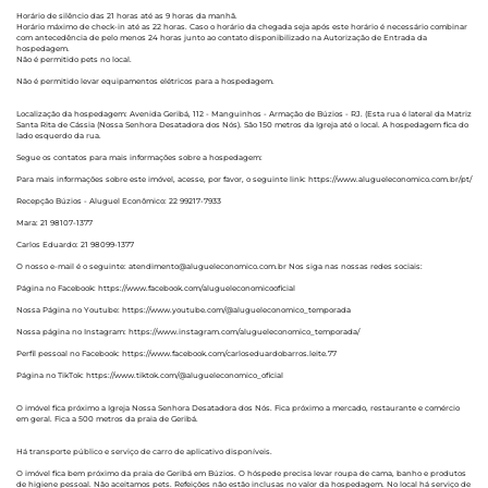
Horário de silêncio das 21 horas até as 9 horas da manhã.
Horário máximo de check-in até as 22 horas. Caso o horário da chegada seja após este horário é necessário combinar
com antecedência de pelo menos 24 horas junto ao contato disponibilizado na Autorização de Entrada da
hospedagem.
Não é permitido pets no local.
Não é permitido levar equipamentos elétricos para a hospedagem.
Localização da hospedagem: Avenida Geribá, 112 - Manguinhos - Armação de Búzios - RJ. (Esta rua é lateral da Matriz
Santa Rita de Cássia (Nossa Senhora Desatadora dos Nós). São 150 metros da Igreja até o local. A hospedagem fica do
lado esquerdo da rua.
Segue os contatos para mais informações sobre a hospedagem:
Para mais informações sobre este imóvel, acesse, por favor, o seguinte link: https://www.alugueleconomico.com.br/pt/
Recepção Búzios - Aluguel Econômico: 22 99217-7933
Mara: 21 98107-1377
Carlos Eduardo: 21 98099-1377
O nosso e-mail é o seguinte: atendimento@alugueleconomico.com.br Nos siga nas nossas redes sociais:
Página no Facebook: https://www.facebook.com/alugueleconomicooficial
Nossa Página no Youtube: https://www.youtube.com/@alugueleconomico_temporada
Nossa página no Instagram: https://www.instagram.com/alugueleconomico_temporada/
Perfil pessoal no Facebook: https://www.facebook.com/carloseduardobarros.leite.77
Página no TikTok: https://www.tiktok.com/@alugueleconomico_oficial
O imóvel fica próximo a Igreja Nossa Senhora Desatadora dos Nós. Fica próximo a mercado, restaurante e comércio
em geral. Fica a 500 metros da praia de Geribá.
Há transporte público e serviço de carro de aplicativo disponíveis.
O imóvel fica bem próximo da praia de Geribá em Búzios. O hóspede precisa levar roupa de cama, banho e produtos
de higiene pessoal. Não aceitamos pets. Refeições não estão inclusas no valor da hospedagem. No local há serviço de