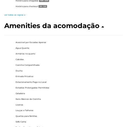
Horário para chegadas
14:00 - 22:00
Horário para checkout
1:00 - 11:00
ver todas as regras
Amenities da acomodação
Acessível por Escadas Apenas
Água Quente
Armários no quarto
Cabides
Cozinha Compartilhada
Ducha
Entrada Privativa
Estacionamento Pago no Local
Estadias Prolongadas Permitidas
Geladeira
Itens Básicos de Cozinha
Lixeiras
Louças e Talheres
Quartos para famílias
Sofá-Cama