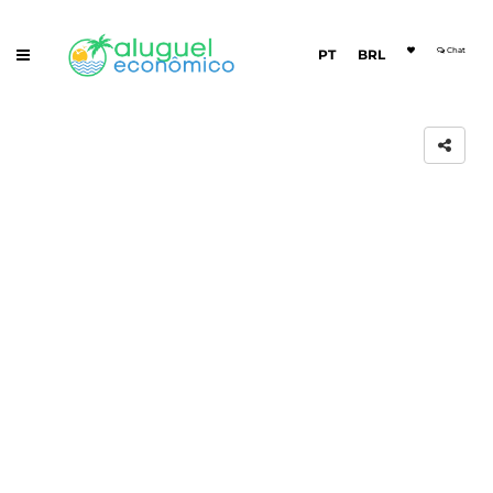
Chat
PT
BRL