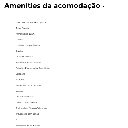
Amenities da acomodação
Acessível por Escadas Apenas
Água Quente
Armários no quarto
Cabides
Cozinha Compartilhada
Ducha
Entrada Privativa
Estacionamento Gratuito
Estadias Prolongadas Permitidas
Geladeira
Internet
Itens Básicos de Cozinha
Lixeiras
Louças e Talheres
Quartos para famílias
Toalhas/Lençóis com Sobretaxa
Travesseiro sem penas
TV
Varal para Secar Roupas