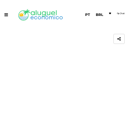
Chat
PT
BRL