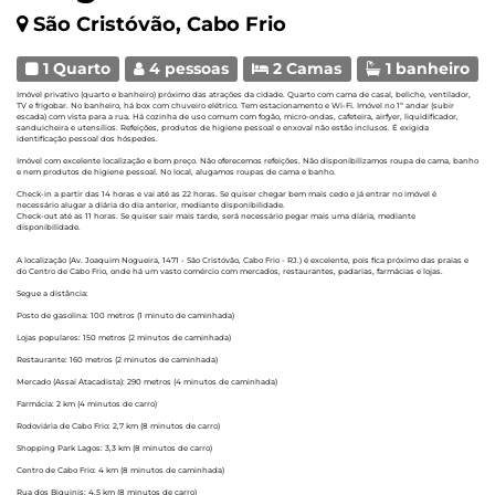
São Cristóvão, Cabo Frio
1 Quarto
4 pessoas
2 Camas
1 banheiro
Imóvel privativo (quarto e banheiro) próximo das atrações da cidade. Quarto com cama de casal, beliche, ventilador,
TV e frigobar. No banheiro, há box com chuveiro elétrico. Tem estacionamento e Wi-Fi. Imóvel no 1º andar (subir
escada) com vista para a rua. Há cozinha de uso comum com fogão, micro-ondas, cafeteira, airfyer, liquidificador,
sanduicheira e utensílios. Refeições, produtos de higiene pessoal e enxoval não estão inclusos. É exigida
identificação pessoal dos hóspedes.
Imóvel com excelente localização e bom preço. Não oferecemos refeições. Não disponibilizamos roupa de cama, banho
e nem produtos de higiene pessoal. No local, alugamos roupas de cama e banho.
Check-in a partir das 14 horas e vai até as 22 horas. Se quiser chegar bem mais cedo e já entrar no imóvel é
necessário alugar a diária do dia anterior, mediante disponibilidade.
Check-out até as 11 horas. Se quiser sair mais tarde, será necessário pegar mais uma diária, mediante
disponibilidade.
A localização (Av. Joaquim Nogueira, 1471 - São Cristóvão, Cabo Frio - RJ.) é excelente, pois fica próximo das praias e
do Centro de Cabo Frio, onde há um vasto comércio com mercados, restaurantes, padarias, farmácias e lojas.
Segue a distância:
Posto de gasolina: 100 metros (1 minuto de caminhada)
Lojas populares: 150 metros (2 minutos de caminhada)
Restaurante: 160 metros (2 minutos de caminhada)
Mercado (Assaí Atacadista): 290 metros (4 minutos de caminhada)
Farmácia: 2 km (4 minutos de carro)
Rodoviária de Cabo Frio: 2,7 km (8 minutos de carro)
Shopping Park Lagos: 3,3 km (8 minutos de carro)
Centro de Cabo Frio: 4 km (8 minutos de caminhada)
Rua dos Biquinis: 4,5 km (8 minutos de carro)