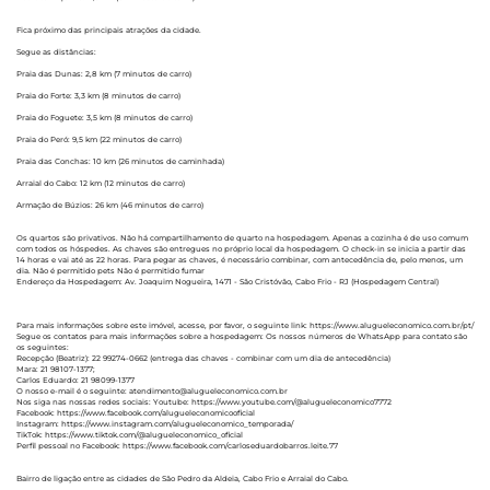
Fica próximo das principais atrações da cidade.
Segue as distâncias:
Praia das Dunas: 2,8 km (7 minutos de carro)
Praia do Forte: 3,3 km (8 minutos de carro)
Praia do Foguete: 3,5 km (8 minutos de carro)
Praia do Peró: 9,5 km (22 minutos de carro)
Praia das Conchas: 10 km (26 minutos de caminhada)
Arraial do Cabo: 12 km (12 minutos de carro)
Armação de Búzios: 26 km (46 minutos de carro)
Os quartos são privativos. Não há compartilhamento de quarto na hospedagem. Apenas a cozinha é de uso comum
com todos os hóspedes. As chaves são entregues no próprio local da hospedagem. O check-in se inicia a partir das
14 horas e vai até as 22 horas. Para pegar as chaves, é necessário combinar, com antecedência de, pelo menos, um
dia. Não é permitido pets Não é permitido fumar
Endereço da Hospedagem: Av. Joaquim Nogueira, 1471 - São Cristóvão, Cabo Frio - RJ (Hospedagem Central)
Para mais informações sobre este imóvel, acesse, por favor, o seguinte link: https://www.alugueleconomico.com.br/pt/
Segue os contatos para mais informações sobre a hospedagem: Os nossos números de WhatsApp para contato são
os seguintes:
Recepção (Beatriz): 22 99274-0662 (entrega das chaves - combinar com um dia de antecedência)
Mara: 21 98107-1377;
Carlos Eduardo: 21 98099-1377
O nosso e-mail é o seguinte: atendimento@alugueleconomico.com.br
Nos siga nas nossas redes sociais: Youtube: https://www.youtube.com/@alugueleconomico7772
Facebook: https://www.facebook.com/alugueleconomicooficial
Instagram: https://www.instagram.com/alugueleconomico_temporada/
TikTok: https://www.tiktok.com/@alugueleconomico_oficial
Perfil pessoal no Facebook: https://www.facebook.com/carloseduardobarros.leite.77
Bairro de ligação entre as cidades de São Pedro da Aldeia, Cabo Frio e Arraial do Cabo.