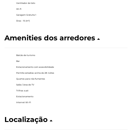
Ventilador de teto
Wi-fi
Garagem Gratuita 1
Área - 15 (m²)
Amenities dos arredores
Balcão de turismo
Bar
Estacionamento com acessibilidade
Permite estadias acima de 28 noites
Quartos para não fumantes
Salão / área de TV
Trilhas a pé
Estacionamento
Internet Wi-Fi
Localização