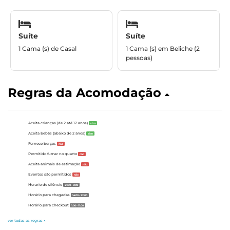
Suíte
Suíte
1 Cama (s) de Casal
1 Cama (s) em Beliche (2
pessoas)
Regras da Acomodação
Aceita crianças (de 2 até 12 anos)
sim
Aceita bebês (abaixo de 2 anos)
sim
Fornece berços
não
Permitido fumar no quarto
não
Aceita animais de estimação
não
Eventos são permitidos
não
Horario de silêncio
21:00 - 9:00
Horário para chegadas
14:00 - 22:00
Horário para checkout
1:00 - 11:00
ver todas as regras