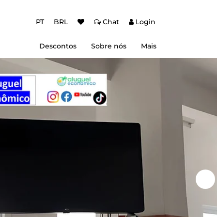
PT
BRL
Chat
Login
Descontos
Sobre nós
Mais
ção Baixa Temporada
Autenticação de dois fatores (2FA)
 de desconto
Dicas de Viagem