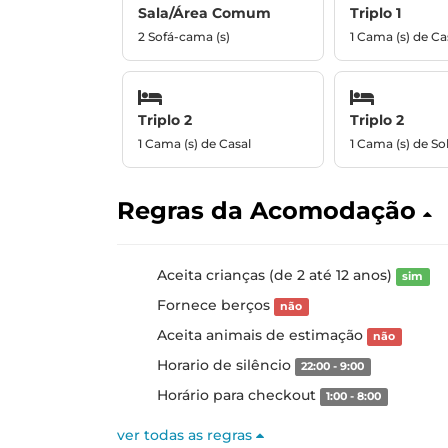
Sala/Área Comum
Triplo 1
2 Sofá-cama (s)
1 Cama (s) de Ca
Triplo 2
Triplo 2
1 Cama (s) de Casal
1 Cama (s) de Sol
Regras da Acomodação
Aceita crianças (de 2 até 12 anos)
sim
Fornece berços
não
Aceita animais de estimação
não
Horario de silêncio
22:00 - 9:00
Horário para checkout
1:00 - 8:00
ver todas as regras