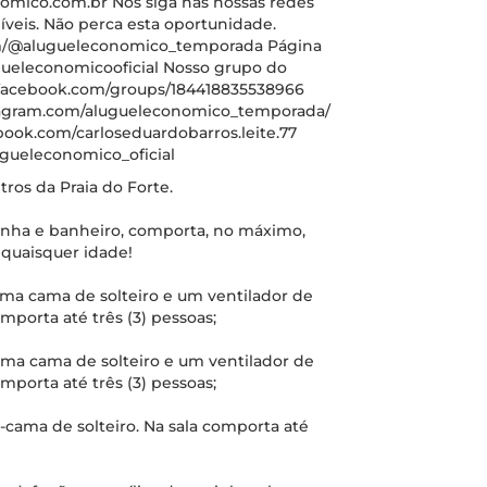
omico.com.br Nos siga nas nossas redes
íveis. Não perca esta oportunidade.
om/@alugueleconomico_temporada Página
ueleconomicooficial Nosso grupo do
.facebook.com/groups/184418835538966
stagram.com/alugueleconomico_temporada/
book.com/carloseduardobarros.leite.77
ugueleconomico_oficial
tros da Praia do Forte.
zinha e banheiro, comporta, no máximo,
 quaisquer idade!
uma cama de solteiro e um ventilador de
mporta até três (3) pessoas;
uma cama de solteiro e um ventilador de
mporta até três (3) pessoas;
s-cama de solteiro. Na sala comporta até