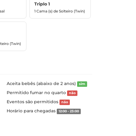
Triplo 1
sal
1 Cama (s) de Solteiro (Twin)
teiro (Twin)
Aceita bebês (abaixo de 2 anos)
sim
Permitido fumar no quarto
não
Eventos são permitidos
não
Horário para chegadas
12:00 - 23:00