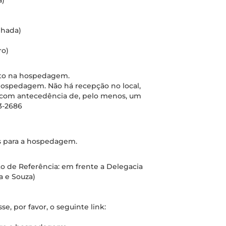
a)
nhada)
ro)
nto na hospedagem.
 hospedagem. Não há recepção no local,
, com antecedência de, pelo menos, um
3-2686
s para a hospedagem.
to de Referência: em frente a Delegacia
a e Souza)
e, por favor, o seguinte link: