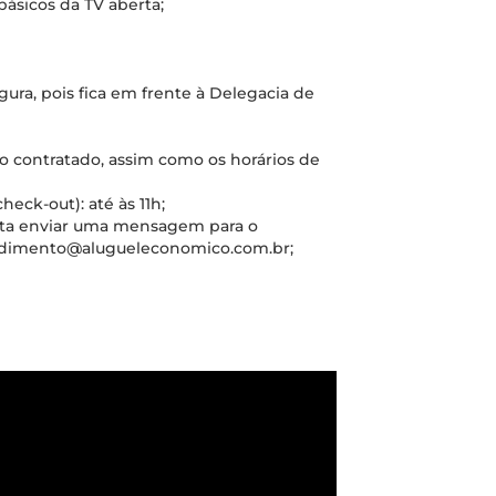
básicos da TV aberta;
ura, pois fica em frente à Delegacia de
o contratado, assim como os horários de
check-out): até às 11h;
sta enviar uma mensagem para o
tendimento@alugueleconomico.com.br;