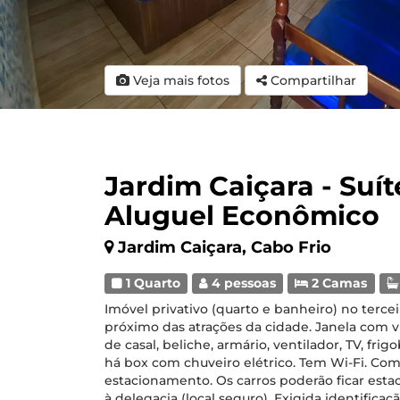
Veja mais fotos
Compartilhar
Jardim Caiçara - Suít
Aluguel Econômico
Jardim Caiçara, Cabo Frio
1 Quarto
4 pessoas
2 Camas
Imóvel privativo (quarto e banheiro) no tercei
próximo das atrações da cidade. Janela com vi
de casal, beliche, armário, ventilador, TV, frig
há box com chuveiro elétrico. Tem Wi-Fi. Com
estacionamento. Os carros poderão ficar esta
à delegacia (local seguro). Exigida identifica