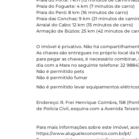
Praia do Forte: 1 km (13 minutos de caminhad
Praia do Foguete: 4 km (7 minutos de carro)
Praia do Peró: 8 km (16 minutos de carro)
Praia das Conchas: 9 km (21 minutos de cami
Arraial do Cabo: 12 km (15 minutos de carro)
Armação de Búzios: 25 km (42 minutos de car
O imóvel é privativo. Não há compartilhame
As chaves são entregues no próprio local da
para pegar as chaves, é necessário combinar
dia com a Mara no seguinte telefone: 22 9884
Não é permitido pets
Não é permitido fumar
Não é permitido levar equipamentos elétrico
Endereço: R. Frei Henrique Coimbra, 158 (Pon
de Polícia Civil, esquina com a Avenida Teixeir
Para mais informações sobre este imóvel, acess
https://www.alugueleconomico.com.br/pt/