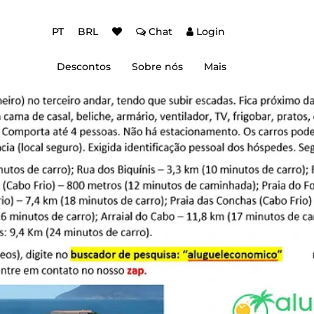
PT
BRL
Chat
Login
Descontos
Sobre nós
Mais
ção Baixa Temporada
Autenticação de dois fatores (2FA)
 de desconto
Dicas de Viagem