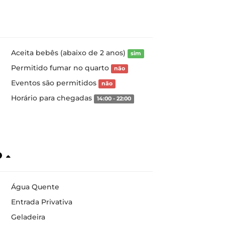
Aceita bebês (abaixo de 2 anos)
sim
Permitido fumar no quarto
não
Eventos são permitidos
não
Horário para chegadas
14:00 - 22:00
o
Água Quente
Entrada Privativa
Geladeira