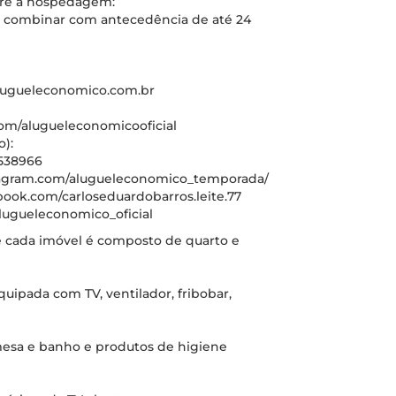
bre a hospedagem:
s combinar com antecedência de até 24
alugueleconomico.com.br
om/alugueleconomicooficial
):
538966
stagram.com/alugueleconomico_temporada/
book.com/carloseduardobarros.leite.77
lugueleconomico_oficial
de cada imóvel é composto de quarto e
quipada com TV, ventilador, fribobar,
 mesa e banho e produtos de higiene