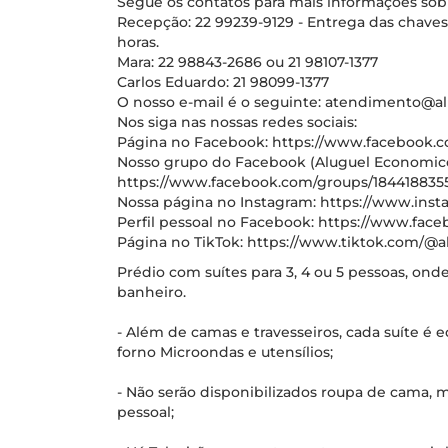
Segue os contatos para mais informações so
Recepção: 22 99239-9129 - Entrega das chave
horas.
Mara: 22 98843-2686 ou 21 98107-1377
Carlos Eduardo: 21 98099-1377
O nosso e-mail é o seguinte: atendimento@
Nos siga nas nossas redes sociais:
Página no Facebook: https://www.facebook.c
Nosso grupo do Facebook (Aluguel Economico
https://www.facebook.com/groups/184418835
Nossa página no Instagram: https://www.in
Perfil pessoal no Facebook: https://www.face
Página no TikTok: https://www.tiktok.com/@a
Prédio com suítes para 3, 4 ou 5 pessoas, on
banheiro.
- Além de camas e travesseiros, cada suíte é e
forno Microondas e utensílios;
- Não serão disponibilizados roupa de cama,
pessoal;