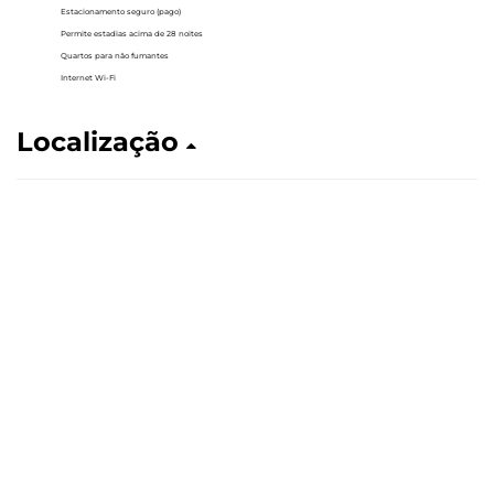
Estacionamento seguro (pago)
Permite estadias acima de 28 noites
Quartos para não fumantes
Internet Wi-Fi
Localização