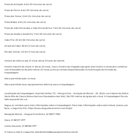
Praia da Armação: 6 km (13 minutos de carro)
Praia do Forno: 6 km (13 minutos de carro)
Praia dos Ossos: 6 km (14 minutos de carro)
Praia Braba: 6 km (14 minutos de carro)
Praia de João Fernandes e João Fernandinho: 7 km (15 minutos de carro)
Praia da Azeda e Azedinha: 7 km (16 minutos de carro)
Cabo Frio: 20 km (32 minutos de carro)
Arraial do Cabo: 36 km (1 hora de carro)
Rio das Ostras: 40 km (1 hora de carro)
Horário de silêncio das 21 horas até as 9 horas da manhã.
Horário máximo de check-in até as 22 horas. Caso o horário da chegada seja após este horário é necessário combinar
com antecedência de pelo menos 24 horas junto ao contato disponibilizado na Autorização de Entrada da
hospedagem.
Não é permitido pets no local.
Não é permitido levar equipamentos elétricos para a hospedagem.
Localização da hospedagem: Avenida Geribá, 112 - Manguinhos - Armação de Búzios - RJ. (Esta rua é lateral da Matriz
Santa Rita de Cássia (Nossa Senhora Desatadora dos Nós). São 150 metros da Igreja até o local. A hospedagem fica do
lado esquerdo da rua.
Segue os contatos para mais informações sobre a hospedagem: Para mais informações sobre este imóvel, acesse, por
favor, o seguinte link: https://www.alugueleconomico.com.br/pt/
Recepção Búzios - Aluguel Econômico: 22 99217-7933
Mara: 21 98107-1377
Carlos Eduardo: 21 98099-1377
O nosso e-mail é o seguinte: atendimento@alugueleconomico.com.br