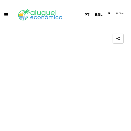
Chat
PT
BRL