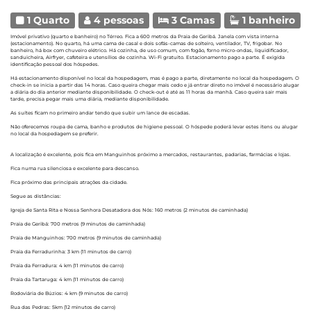
1 Quarto
4 pessoas
3 Camas
1 banheiro
Imóvel privativo (quarto e banheiro) no Térreo. Fica a 600 metros da Praia de Geribá. Janela com vista interna
(estacionamento). No quarto, há uma cama de casal e dois sofás-camas de solteiro, ventilador, TV, frigobar. No
banheiro, há box com chuveiro elétrico. Há cozinha, de uso comum, com fogão, forno micro-ondas, liquidificador,
sanduicheira, Airfryer, cafeteira e utensílios de cozinha. Wi-Fi gratuito. Estacionamento pago a parte. É exigida
identificação pessoal dos hóspedes.
Há estacionamento disponível no local da hospedagem, mas é pago a parte, diretamente no local da hospedagem. O
check-in se inicia a partir das 14 horas. Caso queira chegar mais cedo e já entrar direto no imóvel é necessário alugar
a diária do dia anterior mediante disponibilidade. O check-out é até as 11 horas da manhã. Caso queira sair mais
tarde, precisa pegar mais uma diária, mediante disponibilidade.
As suítes ficam no primeiro andar tendo que subir um lance de escadas.
Não oferecemos roupa de cama, banho e produtos de higiene pessoal. O hóspede poderá levar estes itens ou alugar
no local da hospedagem se preferir.
A localização é excelente, pois fica em Manguinhos próximo a mercados, restaurantes, padarias, farmácias e lojas.
Fica numa rua silenciosa e excelente para descanso.
Fica próximo das principais atrações da cidade.
Segue as distâncias:
Igreja de Santa Rita e Nossa Senhora Desatadora dos Nós: 160 metros (2 minutos de caminhada)
Praia de Geribá: 700 metros (9 minutos de caminhada)
Praia de Manguinhos: 700 metros (9 minutos de caminhada)
Praia da Ferradurinha: 3 km (11 minutos de carro)
Praia da Ferradura: 4 km (11 minutos de carro)
Praia da Tartaruga: 4 km (11 minutos de carro)
Rodoviária de Búzios: 4 km (9 minutos de carro)
Rua das Pedras: 5km (12 minutos de carro)