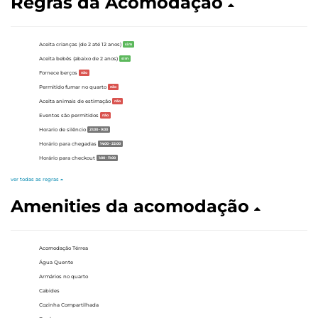
Regras da Acomodação
Aceita crianças (de 2 até 12 anos)
sim
Aceita bebês (abaixo de 2 anos)
sim
Fornece berços
não
Permitido fumar no quarto
não
Aceita animais de estimação
não
Eventos são permitidos
não
Horario de silêncio
21:00 - 9:00
Horário para chegadas
14:00 - 22:00
Horário para checkout
1:00 - 11:00
ver todas as regras
Amenities da acomodação
Acomodação Térrea
Água Quente
Armários no quarto
Cabides
Cozinha Compartilhada