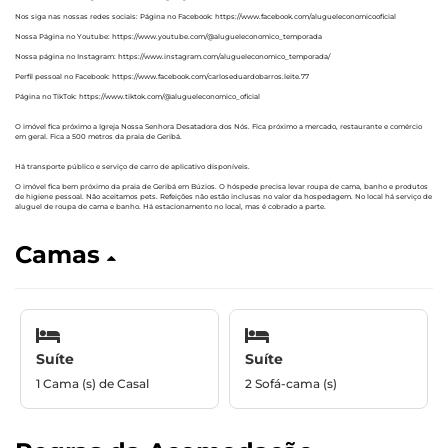
Nos siga nas nossas redes sociais: Página no Facebook: https://www.facebook.com/alugueleconomicooficial
Nossa Página no Youtube: https://www.youtube.com/@alugueleconomico_temporada
Nossa página no Instagram: https://www.instagram.com/alugueleconomico_temporada/
Perfil pessoal no Facebook: https://www.facebook.com/carloseduardobarros.leite.77
Página no TikTok: https://www.tiktok.com/@alugueleconomico_oficial
O imóvel fica próximo a Igreja Nossa Senhora Desatadora dos Nós. Fica próximo a mercado, restaurante e comércio
em geral. Fica a 500 metros da praia de Geribá.
Há transporte público e serviço de carro de aplicativo disponíveis.
O imóvel fica bem próximo da praia de Geribá em Búzios. O hóspede precisa levar roupa de cama, banho e produtos
de higiene pessoal. Não aceitamos pets. Refeições não estão inclusas no valor da hospedagem. No local há serviço de
aluguel de roupa de cama e banho. Há estacionamento no local, mas é cobrado a parte.
Camas
Suíte
Suíte
1 Cama (s) de Casal
2 Sofá-cama (s)