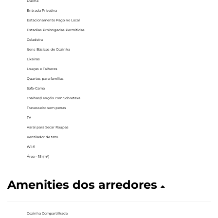
Ducha
Entrada Privativa
Estacionamento Pago no Local
Estadias Prolongadas Permitidas
Geladeira
Itens Básicos de Cozinha
Lixeiras
Louças e Talheres
Quartos para famílias
Sofá-Cama
Toalhas/Lençóis com Sobretaxa
Travesseiro sem penas
TV
Varal para Secar Roupas
Ventilador de teto
Wi-fi
Área - 15 (m²)
Amenities dos arredores
Cozinha Compartilhada