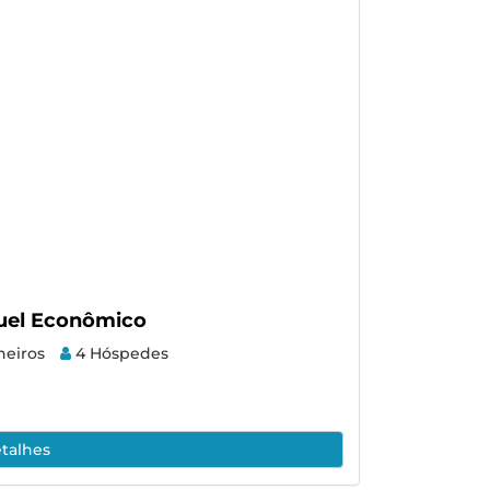
guel Econômico
heiros
4 Hóspedes
talhes