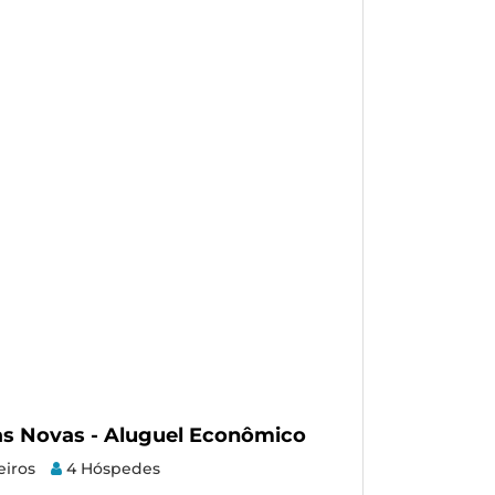
das Novas - Aluguel Econômico
DiRoma Fio
eiros
4 Hóspedes
Caldas Nova