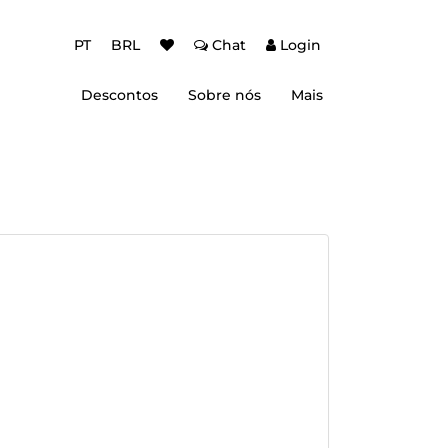
PT
BRL
Chat
Login
Descontos
Sobre nós
Mais
ção Baixa Temporada
Autenticação de dois fatores (2FA)
 de desconto
Dicas de Viagem