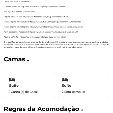
Carlos Eduardo: 21 98099-1377
O nosso e-mail é o seguinte: atendimento@alugueleconomico.com.br
Nos siga nas nossas redes sociais:
Página no Facebook: https://www.facebook.com/alugueleconomicooficial
Nossa Página no Youtube: https://www.youtube.com/@alugueleconomico_temporada
Nossa página no Instagram: https://www.instagram.com/alugueleconomico_temporada/
Perfil pessoal no Facebook: https://www.facebook.com/carloseduardobarros.leite.77
Página no TikTok: https://www.tiktok.com/@alugueleconomico_oficial
O imóvel fica bem próximo da praia de Geribá em Búzios. O hóspede precisa levar roupa de cama, banho e produtos
de higiene pessoal. Não aceitamos pets. Refeições não estão inclusas no valor da hospedagem. No local há serviço de
aluguel de roupa de cama e banho. Há estacionamento no local, mas é cobrado a parte.
Camas
Suíte
Suíte
1 Cama (s) de Casal
2 Sofá-cama (s)
Regras da Acomodação