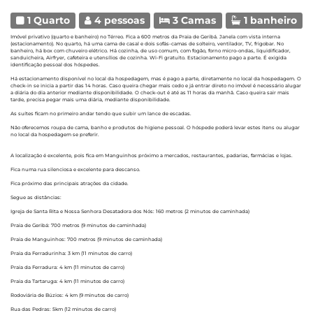
1 Quarto
4 pessoas
3 Camas
1 banheiro
Imóvel privativo (quarto e banheiro) no Térreo. Fica a 600 metros da Praia de Geribá. Janela com vista interna
(estacionamento). No quarto, há uma cama de casal e dois sofás-camas de solteiro, ventilador, TV, frigobar. No
banheiro, há box com chuveiro elétrico. Há cozinha, de uso comum, com fogão, forno micro-ondas, liquidificador,
sanduicheira, Airfryer, cafeteira e utensílios de cozinha. Wi-Fi gratuito. Estacionamento pago a parte. É exigida
identificação pessoal dos hóspedes.
Há estacionamento disponível no local da hospedagem, mas é pago a parte, diretamente no local da hospedagem. O
check-in se inicia a partir das 14 horas. Caso queira chegar mais cedo e já entrar direto no imóvel é necessário alugar
a diária do dia anterior mediante disponibilidade. O check-out é até as 11 horas da manhã. Caso queira sair mais
tarde, precisa pegar mais uma diária, mediante disponibilidade.
As suítes ficam no primeiro andar tendo que subir um lance de escadas.
Não oferecemos roupa de cama, banho e produtos de higiene pessoal. O hóspede poderá levar estes itens ou alugar
no local da hospedagem se preferir.
A localização é excelente, pois fica em Manguinhos próximo a mercados, restaurantes, padarias, farmácias e lojas.
Fica numa rua silenciosa e excelente para descanso.
Fica próximo das principais atrações da cidade.
Segue as distâncias:
Igreja de Santa Rita e Nossa Senhora Desatadora dos Nós: 160 metros (2 minutos de caminhada)
Praia de Geribá: 700 metros (9 minutos de caminhada)
Praia de Manguinhos: 700 metros (9 minutos de caminhada)
Praia da Ferradurinha: 3 km (11 minutos de carro)
Praia da Ferradura: 4 km (11 minutos de carro)
Praia da Tartaruga: 4 km (11 minutos de carro)
Rodoviária de Búzios: 4 km (9 minutos de carro)
Rua das Pedras: 5km (12 minutos de carro)