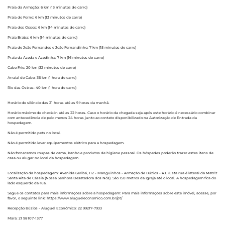
Praia da Armação: 6 km (13 minutos de carro)
Praia do Forno: 6 km (13 minutos de carro)
Praia dos Ossos: 6 km (14 minutos de carro)
Praia Braba: 6 km (14 minutos de carro)
Praia de João Fernandes e João Fernandinho: 7 km (15 minutos de carro)
Praia da Azeda e Azedinha: 7 km (16 minutos de carro)
Cabo Frio: 20 km (32 minutos de carro)
Arraial do Cabo: 36 km (1 hora de carro)
Rio das Ostras: 40 km (1 hora de carro)
Horário de silêncio das 21 horas até as 9 horas da manhã.
Horário máximo de check-in até as 22 horas. Caso o horário da chegada seja após este horário é necessário combinar
com antecedência de pelo menos 24 horas junto ao contato disponibilizado na Autorização de Entrada da
hospedagem.
Não é permitido pets no local.
Não é permitido levar equipamentos elétrico para a hospedagem.
Não fornecemos roupas de cama, banho e produtos de higiene pessoal. Os hóspedes poderão trazer estes itens de
casa ou alugar no local da hospedagem.
Localização da hospedagem: Avenida Geribá, 112 - Manguinhos - Armação de Búzios - RJ. (Esta rua é lateral da Matriz
Santa Rita de Cássia (Nossa Senhora Desatadora dos Nós). São 150 metros da Igreja até o local. A hospedagem fica do
lado esquerdo da rua.
Segue os contatos para mais informações sobre a hospedagem: Para mais informações sobre este imóvel, acesse, por
favor, o seguinte link: https://www.alugueleconomico.com.br/pt/
Recepção Búzios - Aluguel Econômico: 22 99217-7933
Mara: 21 98107-1377