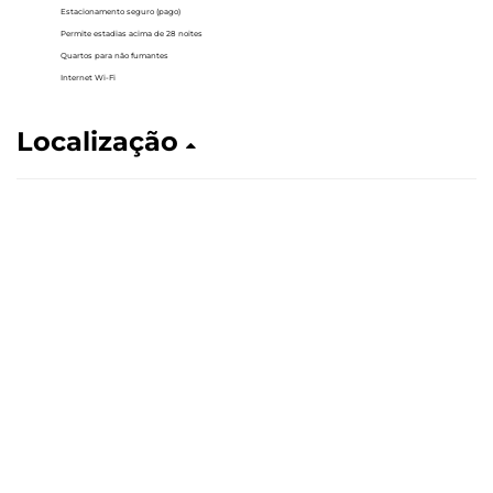
Estacionamento seguro (pago)
Permite estadias acima de 28 noites
Quartos para não fumantes
Internet Wi-Fi
Localização