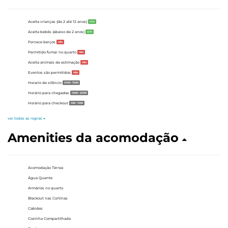
Aceita crianças (de 2 até 12 anos)
sim
Aceita bebês (abaixo de 2 anos)
sim
Fornece berços
não
Permitido fumar no quarto
não
Aceita animais de estimação
não
Eventos são permitidos
não
Horario de silêncio
21:00 - 13:00
Horário para chegadas
14:00 - 22:00
Horário para checkout
1:00 - 11:00
ver todas as regras
Amenities da acomodação
Acomodação Térrea
Água Quente
Armários no quarto
Blackout nas Cortinas
Cabides
Cozinha Compartilhada