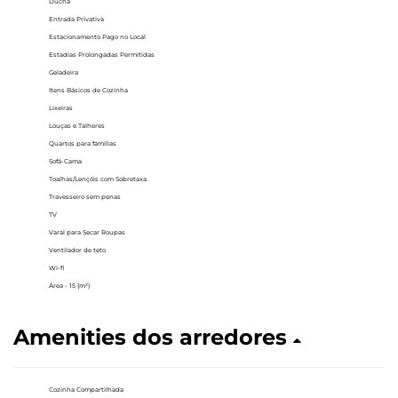
Ducha
Entrada Privativa
Estacionamento Pago no Local
Estadias Prolongadas Permitidas
Geladeira
Itens Básicos de Cozinha
Lixeiras
Louças e Talheres
Quartos para famílias
Sofá-Cama
Toalhas/Lençóis com Sobretaxa
Travesseiro sem penas
TV
Varal para Secar Roupas
Ventilador de teto
Wi-fi
Área - 15 (m²)
Amenities dos arredores
Cozinha Compartilhada