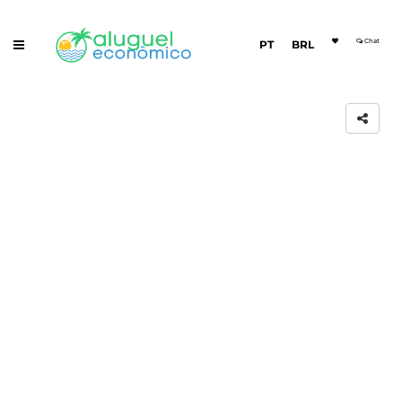
Chat
PT
BRL