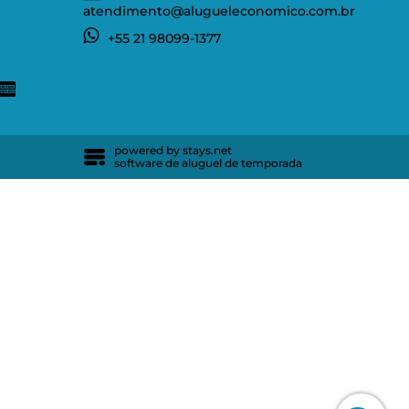
atendimento@alugueleconomico.com.br
+55 21 98099-1377
powered by stays.net
software de aluguel de temporada