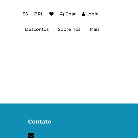
ES
BRL
Chat
Login
Descontos
Sobre nós
Mais
ção Baixa Temporada
Autenticação de dois fatores (2FA)
 de desconto
Dicas de Viagem
Contato