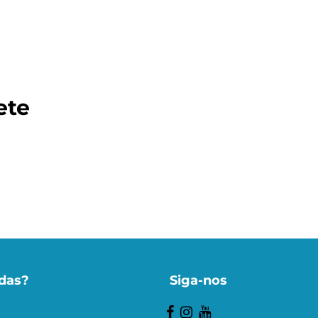
Promo
ete
Cupom
das?
Siga-nos