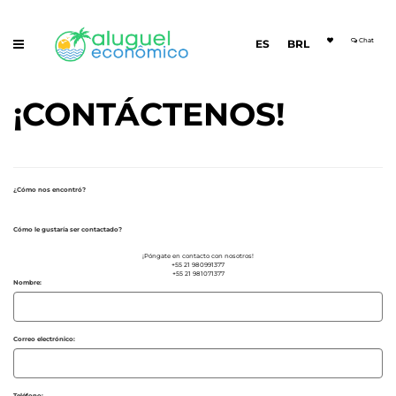
Chat
ES
BRL
¡CONTÁCTENOS!
¿Cómo nos encontró?
Cómo le gustaría ser contactado?
¡Póngate en contacto con nosotros!
+55 21 980991377
+55 21 981071377
Nombre:
Correo electrónico:
Teléfono: