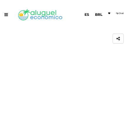
Chat
ES
BRL