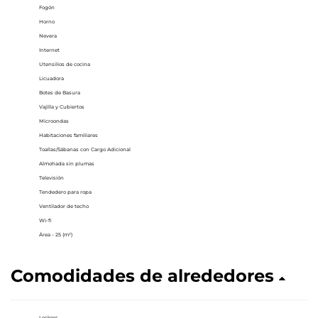
Fogón
Horno
Nevera
Internet
Utensilios de cocina
Licuadora
Botes de Basura
Vajilla y Cubiertos
Microondas
Habitaciones familiares
Toallas/Sábanas con Cargo Adicional
Almohada sin plumas
Televisión
Tendedero para ropa
Ventilador de techo
Wi-fi
Área - 25 (m²)
Comodidades de alrededores
Lockers