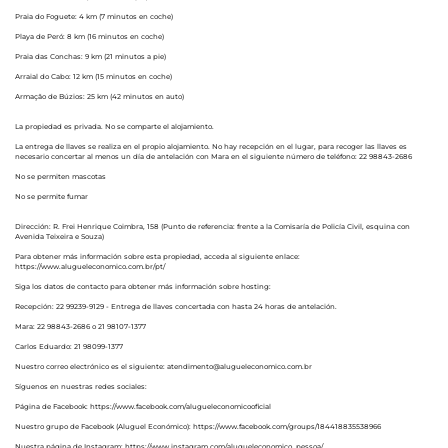
Praia do Foguete: 4 km (7 minutos en coche)
Playa de Peró: 8 km (16 minutos en coche)
Praia das Conchas: 9 km (21 minutos a pie)
Arraial do Cabo: 12 km (15 minutos en coche)
Armação de Búzios: 25 km (42 minutos en auto)
La propiedad es privada. No se comparte el alojamiento.
La entrega de llaves se realiza en el propio alojamiento. No hay recepción en el lugar, para recoger las llaves es
necesario concertar al menos un día de antelación con Mara en el siguiente número de teléfono: 22 98843-2686
No se permiten mascotas
No se permite fumar
Dirección: R. Frei Henrique Coimbra, 158 (Punto de referencia: frente a la Comisaría de Policía Civil, esquina con
Avenida Teixeira e Souza)
Para obtener más información sobre esta propiedad, acceda al siguiente enlace:
https://www.alugueleconomico.com.br/pt/
Siga los datos de contacto para obtener más información sobre hosting:
Recepción: 22 99239-9129 - Entrega de llaves concertada con hasta 24 horas de antelación.
Mara: 22 98843-2686 o 21 98107-1377
Carlos Eduardo: 21 98099-1377
Nuestro correo electrónico es el siguiente: atendimento@alugueleconomico.com.br
Síguenos en nuestras redes sociales:
Página de Facebook: https://www.facebook.com/alugueleconomicooficial
Nuestro grupo de Facebook (Aluguel Económico): https://www.facebook.com/groups/184418835538966
Nuestra página de Instagram: https://www.instagram.com/alugueleconomico_pessoa/