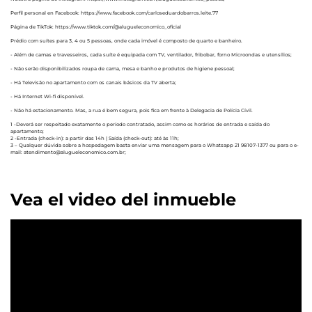
Perfil personal en Facebook: https://www.facebook.com/carloseduardobarros.leite.77
Página de TikTok: https://www.tiktok.com/@alugueleconomico_oficial
Prédio com suítes para 3, 4 ou 5 pessoas, onde cada imóvel é composto de quarto e banheiro.
- Além de camas e travesseiros, cada suíte é equipada com TV, ventilador, fribobar, forno Microondas e utensílios;
- Não serão disponibilizados roupa de cama, mesa e banho e produtos de higiene pessoal;
- Há Televisão no apartamento com os canais básicos da TV aberta;
- Há Internet Wi-fi disponível.
- Não há estacionamento. Mas, a rua é bem segura, pois fica em frente à Delegacia de Polícia Cívil.
1 -Deverá ser respeitado exatamente o período contratado, assim como os horários de entrada e saída do
apartamento;
2 -Entrada (check-in): a partir das 14h | Saída (check-out): até às 11h;
3 – Qualquer dúvida sobre a hospedagem basta enviar uma mensagem para o Whatsapp 21 98107-1377 ou para o e-
mail: atendimento@alugueleconomico.com.br;
Vea el video del inmueble