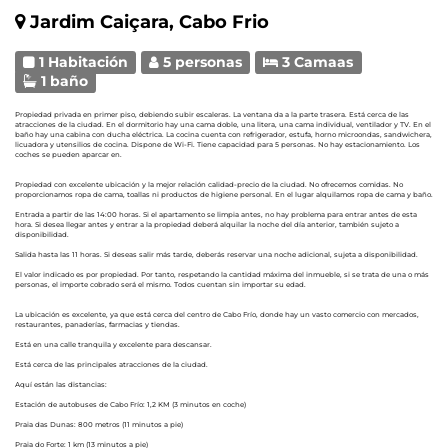
Jardim Caiçara, Cabo Frio
1 Habitación
5 personas
3 Camaas
1 baño
Propiedad privada en primer piso, debiendo subir escaleras. La ventana da a la parte trasera. Está cerca de las
atracciones de la ciudad. En el dormitorio hay una cama doble, una litera, una cama individual, ventilador y TV. En el
baño hay una cabina con ducha eléctrica. La cocina cuenta con refrigerador, estufa, horno microondas, sandwichera,
licuadora y utensilios de cocina. Dispone de Wi-Fi. Tiene capacidad para 5 personas. No hay estacionamiento. Los
coches se pueden aparcar en.
Propiedad con excelente ubicación y la mejor relación calidad-precio de la ciudad. No ofrecemos comidas. No
proporcionamos ropa de cama, toallas ni productos de higiene personal. En el lugar alquilamos ropa de cama y baño.
Entrada a partir de las 14:00 horas. Si el apartamento se limpia antes, no hay problema para entrar antes de esta
hora. Si desea llegar antes y entrar a la propiedad deberá alquilar la noche del día anterior, también sujeto a
disponibilidad.
Salida hasta las 11 horas. Si deseas salir más tarde, deberás reservar una noche adicional, sujeta a disponibilidad.
El valor indicado es por propiedad. Por tanto, respetando la cantidad máxima del inmueble, si se trata de una o más
personas, el importe cobrado será el mismo. Todos cuentan sin importar su edad.
La ubicación es excelente, ya que está cerca del centro de Cabo Frío, donde hay un vasto comercio con mercados,
restaurantes, panaderías, farmacias y tiendas.
Está en una calle tranquila y excelente para descansar.
Está cerca de las principales atracciones de la ciudad.
Aquí están las distancias:
Estación de autobuses de Cabo Frío: 1,2 KM (3 minutos en coche)
Praia das Dunas: 800 metros (11 minutos a pie)
Praia do Forte: 1 km (13 minutos a pie)