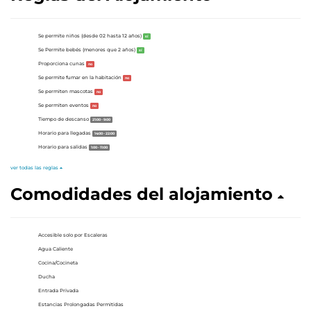
Se permite niños (desde 02 hasta 12 años)
sí
Se Permite bebés (menores que 2 años)
sí
Proporciona cunas
no
Se permite fumar en la habitación
no
Se permiten mascotas
no
Se permiten eventos
no
Tiempo de descanso
21:00 - 9:00
Horario para llegadas
14:00 - 22:00
Horario para salidas
1:00 - 11:00
ver todas las reglas
Comodidades del alojamiento
Accesible solo por Escaleras
Agua Caliente
Cocina/Cocineta
Ducha
Entrada Privada
Estancias Prolongadas Permitidas