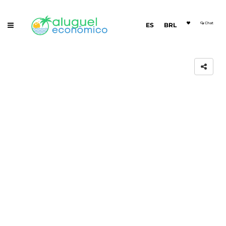
Chat
ES
BRL