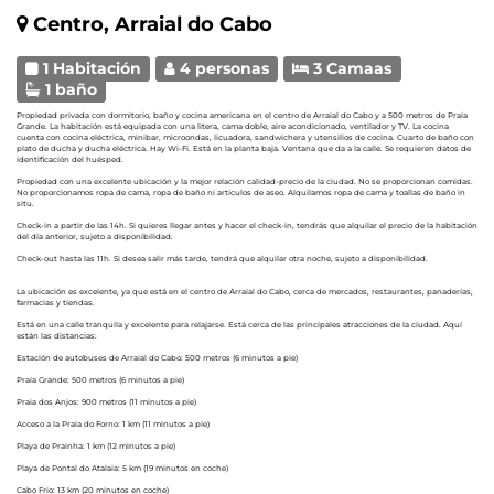
Centro, Arraial do Cabo
1 Habitación
4 personas
3 Camaas
1 baño
Propiedad privada con dormitorio, baño y cocina americana en el centro de Arraial do Cabo y a 500 metros de Praia
Grande. La habitación está equipada con una litera, cama doble, aire acondicionado, ventilador y TV. La cocina
cuenta con cocina eléctrica, minibar, microondas, licuadora, sandwichera y utensilios de cocina. Cuarto de baño con
plato de ducha y ducha eléctrica. Hay Wi-Fi. Está en la planta baja. Ventana que da a la calle. Se requieren datos de
identificación del huésped.
Propiedad con una excelente ubicación y la mejor relación calidad-precio de la ciudad. No se proporcionan comidas.
No proporcionamos ropa de cama, ropa de baño ni artículos de aseo. Alquilamos ropa de cama y toallas de baño in
situ.
Check-in a partir de las 14h. Si quieres llegar antes y hacer el check-in, tendrás que alquilar el precio de la habitación
del día anterior, sujeto a disponibilidad.
Check-out hasta las 11h. Si desea salir más tarde, tendrá que alquilar otra noche, sujeto a disponibilidad.
La ubicación es excelente, ya que está en el centro de Arraial do Cabo, cerca de mercados, restaurantes, panaderías,
farmacias y tiendas.
Está en una calle tranquila y excelente para relajarse. Está cerca de las principales atracciones de la ciudad. Aquí
están las distancias:
Estación de autobuses de Arraial do Cabo: 500 metros (6 minutos a pie)
Praia Grande: 500 metros (6 minutos a pie)
Praia dos Anjos: 900 metros (11 minutos a pie)
Acceso a la Praia do Forno: 1 km (11 minutos a pie)
Playa de Prainha: 1 km (12 minutos a pie)
Playa de Pontal do Atalaia: 5 km (19 minutos en coche)
Cabo Frio: 13 km (20 minutos en coche)