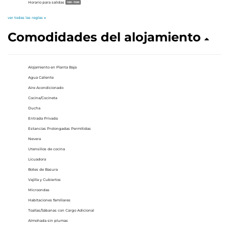
Horario para salidas
1:00 - 11:00
ver todas las reglas
Comodidades del alojamiento
Alojamiento en Planta Baja
Agua Caliente
Aire Acondicionado
Cocina/Cocineta
Ducha
Entrada Privada
Estancias Prolongadas Permitidas
Nevera
Utensilios de cocina
Licuadora
Botes de Basura
Vajilla y Cubiertos
Microondas
Habitaciones familiares
Toallas/Sábanas con Cargo Adicional
Almohada sin plumas