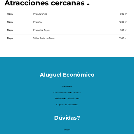
Atracciones cercanas
Playa
Praia Grande
500 m
Playa
Prainha
1200 m
Playa
Praia dos Anjos
900 m
Playa
Trilha Praia do Forno
1500 m
Aluguel Econômico
Sobre Nós
Cancelamento de reserva
Politica de Privacidade
Cupom de Desconto
Dúvidas?
link 01