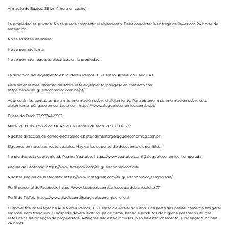
Armação de Búzios: 36 km (1 hora en coche)
La propiedad es privada. No se puede compartir el alojamiento. Debe concertar la entrega de llaves con 24 horas de
antelación.
No se admiten animales
No se permite fumar
No se permiten equipos eléctricos en la propiedad.
La dirección del alojamiento es: R. Nereu Ramos, 11 - Centro, Arraial do Cabo - RJ
Para obtener más información sobre este alojamiento, póngase en contacto con:
https://www.alugueleconomico.com.br/pt/
Aquí están los contactos para más información sobre el alojamiento: Para obtener más información sobre este
alojamiento, póngase en contacto con: https://www.alugueleconomico.com.br/pt/
Brisas do Farol: 22 99744-9962
Mara: 21 98107-1377 o 22 98843-2686 Carlos Eduardo: 21 98099-1377
Nuestra dirección de correo electrónico es: atendimento@alugueleconomico.com.br
Síguenos en nuestras redes sociales. Hay varios cupones de descuento disponibles.
No pierdas esta oportunidad. Página Youtube: https://www.youtube.com/@alugueleconomico_temporada
Página de Facebook: https://www.facebook.com/alugueleconomicooficial
Nuestra página de Instagram: https://www.instagram.com/alugueleconomico_temporada/
Perfil personal de Facebook: https://www.facebook.com/carloseduardobarros.leite.77
Perfil de TikTok: https://www.tiktok.com/@alugueleconomico_oficial
O imóvel fica localização na Rua Nereu Ramos, 11 - Centro de Arraial do Cabo. Fica perto das praias, comércio em geral
em local bem tranquilo. O hóspede deverá levar roupa de cama, banho e produtos de higiene pessoal ou alugar
estes itens na recepção da propriedade. Refeições não estão inclusas. Não há estacionamento. A recepção funciona
24 horas.