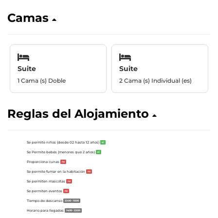
Camas
Suite
Suite
1 Cama (s) Doble
2 Cama (s) Individual (es)
Reglas del Alojamiento
Se permite niños (desde 02 hasta 12 años)
sí
Se Permite bebés (menores que 2 años)
sí
Proporciona cunas
no
Se permite fumar en la habitación
no
Se permiten mascotas
no
Se permiten eventos
no
Tiempo de descanso
22:00 - 10:00
Horario para llegadas
14:00 - 22:00