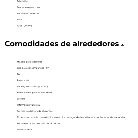
Televisión
Tendedero para ropa
Ventilador de techo
Wi-fi
Área - 20 (m²)
Comodidades de alrededores
Mueble para exteriores
Sala de estar compartida / TV
Bar
Rutas a pie
Parking en la calle (gratuito)
Habitaciones para no fumadores
Lockers
Información turística
Servicio de delivery de alimentos
El personal cumple con todos los protocolos de seguridad establecidos por las autoridades locales
Permite estadías con más de 28 noches
Internet Wi-Fi