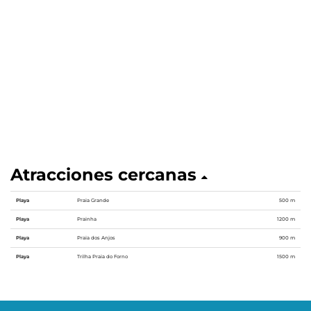
Atracciones cercanas
Playa
Praia Grande
500 m
Playa
Prainha
1200 m
Playa
Praia dos Anjos
900 m
Playa
Trilha Praia do Forno
1500 m