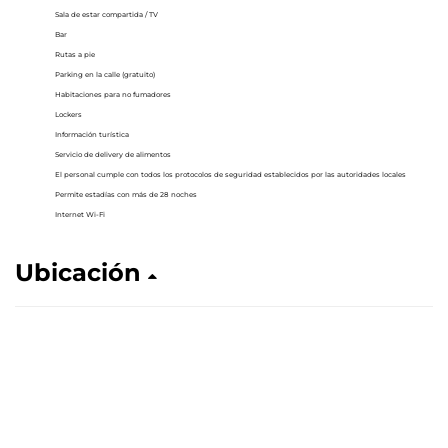
Sala de estar compartida / TV
Bar
Rutas a pie
Parking en la calle (gratuito)
Habitaciones para no fumadores
Lockers
Información turística
Servicio de delivery de alimentos
El personal cumple con todos los protocolos de seguridad establecidos por las autoridades locales
Permite estadías con más de 28 noches
Internet Wi-Fi
Ubicación