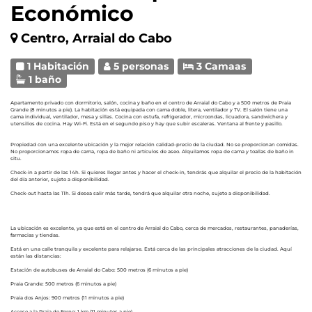
Económico
Centro, Arraial do Cabo
1 Habitación
5 personas
3 Camaas
1 baño
Apartamento privado con dormitorio, salón, cocina y baño en el centro de Arraial do Cabo y a 500 metros de Praia
Grande (8 minutos a pie). La habitación está equipada con cama doble, litera, ventilador y TV. El salón tiene una
cama individual, ventilador, mesa y sillas. Cocina con estufa, refrigerador, microondas, licuadora, sandwichera y
utensilios de cocina. Hay Wi-Fi. Está en el segundo piso y hay que subir escaleras. Ventana al frente y pasillo.
Propiedad con una excelente ubicación y la mejor relación calidad-precio de la ciudad. No se proporcionan comidas.
No proporcionamos ropa de cama, ropa de baño ni artículos de aseo. Alquilamos ropa de cama y toallas de baño in
situ.
Check-in a partir de las 14h. Si quieres llegar antes y hacer el check-in, tendrás que alquilar el precio de la habitación
del día anterior, sujeto a disponibilidad.
Check-out hasta las 11h. Si desea salir más tarde, tendrá que alquilar otra noche, sujeto a disponibilidad.
La ubicación es excelente, ya que está en el centro de Arraial do Cabo, cerca de mercados, restaurantes, panaderías,
farmacias y tiendas.
Está en una calle tranquila y excelente para relajarse. Está cerca de las principales atracciones de la ciudad. Aquí
están las distancias:
Estación de autobuses de Arraial do Cabo: 500 metros (6 minutos a pie)
Praia Grande: 500 metros (6 minutos a pie)
Praia dos Anjos: 900 metros (11 minutos a pie)
Acceso a la Praia do Forno: 1 km (11 minutos a pie)