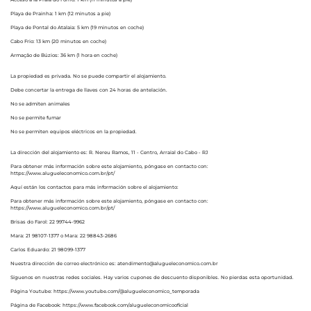
Playa de Prainha: 1 km (12 minutos a pie)
Playa de Pontal do Atalaia: 5 km (19 minutos en coche)
Cabo Frio: 13 km (20 minutos en coche)
Armação de Búzios: 36 km (1 hora en coche)
La propiedad es privada. No se puede compartir el alojamiento.
Debe concertar la entrega de llaves con 24 horas de antelación.
No se admiten animales
No se permite fumar
No se permiten equipos eléctricos en la propiedad.
La dirección del alojamiento es: R. Nereu Ramos, 11 - Centro, Arraial do Cabo - RJ
Para obtener más información sobre este alojamiento, póngase en contacto con:
https://www.alugueleconomico.com.br/pt/
Aquí están los contactos para más información sobre el alojamiento:
Para obtener más información sobre este alojamiento, póngase en contacto con:
https://www.alugueleconomico.com.br/pt/
Brisas do Farol: 22 99744-9962
Mara: 21 98107-1377 o Mara: 22 98843-2686
Carlos Eduardo: 21 98099-1377
Nuestra dirección de correo electrónico es: atendimento@alugueleconomico.com.br
Síguenos en nuestras redes sociales. Hay varios cupones de descuento disponibles. No pierdas esta oportunidad.
Página Youtube: https://www.youtube.com/@alugueleconomico_temporada
Página de Facebook: https://www.facebook.com/alugueleconomicooficial