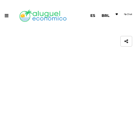
Chat
ES
BRL