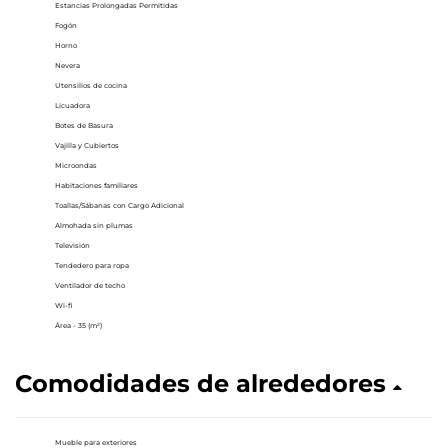
Estancias Prolongadas Permitidas
Fogón
Horno
Nevera
Utensilios de cocina
Licuadora
Botes de Basura
Vajilla y Cubiertos
Microondas
Habitaciones familiares
Toallas/Sábanas con Cargo Adicional
Almohada sin plumas
Televisión
Tendedero para ropa
Ventilador de techo
Wi-fi
Área - 35 (m²)
Comodidades de alrededores
Mueble para exteriores