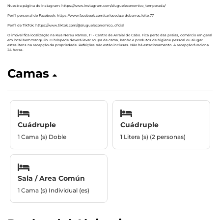
Nuestra página de Instagram: https://www.instagram.com/alugueleconomico_temporada/
Perfil personal de Facebook: https://www.facebook.com/carloseduardobarros.leite.77
Perfil de TikTok: https://www.tiktok.com/@alugueleconomico_oficial
O imóvel fica localização na Rua Nereu Ramos, 11 - Centro de Arraial do Cabo. Fica perto das praias, comércio em geral
em local bem tranquilo. O hóspede deverá levar roupa de cama, banho e produtos de higiene pessoal ou alugar
estes itens na recepção da propriedade. Refeições não estão inclusas. Não há estacionamento. A recepção funciona
24 horas.
Camas
Cuádruple
Cuádruple
1 Cama (s) Doble
1 Litera (s) (2 personas)
Sala / Area Común
1 Cama (s) Individual (es)