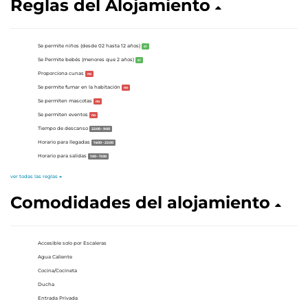
Reglas del Alojamiento
Se permite niños (desde 02 hasta 12 años)
sí
Se Permite bebés (menores que 2 años)
sí
Proporciona cunas
no
Se permite fumar en la habitación
no
Se permiten mascotas
no
Se permiten eventos
no
Tiempo de descanso
22:00 - 9:00
Horario para llegadas
14:00 - 22:00
Horario para salidas
1:00 - 11:00
ver todas las reglas
Comodidades del alojamiento
Accesible solo por Escaleras
Agua Caliente
Cocina/Cocineta
Ducha
Entrada Privada