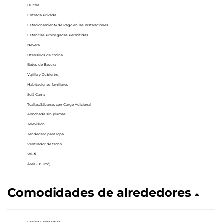
Ducha
Entrada Privada
Estacionamiento de Pago en las Instalaciones
Estancias Prolongadas Permitidas
Nevera
Utensilios de cocina
Botes de Basura
Vajilla y Cubiertos
Habitaciones familiares
Sofá Cama
Toallas/Sábanas con Cargo Adicional
Almohada sin plumas
Televisión
Tendedero para ropa
Ventilador de techo
Wi-fi
Área - 15 (m²)
Comodidades de alrededores
Cocina Compartida