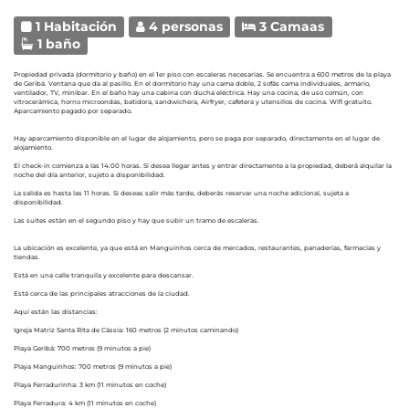
1 Habitación
4 personas
3 Camaas
1 baño
Propiedad privada (dormitorio y baño) en el 1er piso con escaleras necesarias. Se encuentra a 600 metros de la playa
de Geribá. Ventana que da al pasillo. En el dormitorio hay una cama doble, 2 sofás cama individuales, armario,
ventilador, TV, minibar. En el baño hay una cabina con ducha eléctrica. Hay una cocina, de uso común, con
vitrocerámica, horno microondas, batidora, sandwichera, Airfryer, cafetera y utensilios de cocina. Wifi gratuito.
Aparcamiento pagado por separado.
Hay aparcamiento disponible en el lugar de alojamiento, pero se paga por separado, directamente en el lugar de
alojamiento.
El check-in comienza a las 14:00 horas. Si desea llegar antes y entrar directamente a la propiedad, deberá alquilar la
noche del día anterior, sujeto a disponibilidad.
La salida es hasta las 11 horas. Si deseas salir más tarde, deberás reservar una noche adicional, sujeta a
disponibilidad.
Las suites están en el segundo piso y hay que subir un tramo de escaleras.
La ubicación es excelente, ya que está en Manguinhos cerca de mercados, restaurantes, panaderías, farmacias y
tiendas.
Está en una calle tranquila y excelente para descansar.
Está cerca de las principales atracciones de la ciudad.
Aquí están las distancias:
Igreja Matriz Santa Rita de Cássia: 160 metros (2 minutos caminando)
Playa Geribá: 700 metros (9 minutos a pie)
Playa Manguinhos: 700 metros (9 minutos a pie)
Playa Ferradurinha: 3 km (11 minutos en coche)
Playa Ferradura: 4 km (11 minutos en coche)