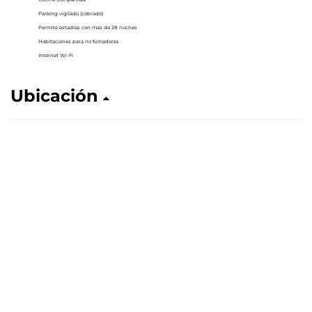
Parking vigilado (cobrado)
Permite estadías con más de 28 noches
Habitaciones para no fumadores
Internet Wi-Fi
Ubicación