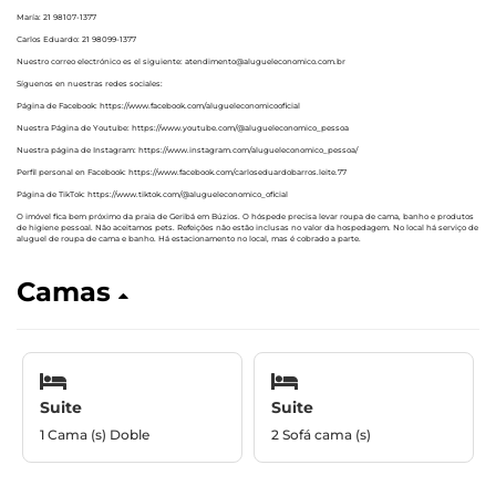
María: 21 98107-1377
Carlos Eduardo: 21 98099-1377
Nuestro correo electrónico es el siguiente: atendimento@alugueleconomico.com.br
Síguenos en nuestras redes sociales:
Página de Facebook: https://www.facebook.com/alugueleconomicooficial
Nuestra Página de Youtube: https://www.youtube.com/@alugueleconomico_pessoa
Nuestra página de Instagram: https://www.instagram.com/alugueleconomico_pessoa/
Perfil personal en Facebook: https://www.facebook.com/carloseduardobarros.leite.77
Página de TikTok: https://www.tiktok.com/@alugueleconomico_oficial
O imóvel fica bem próximo da praia de Geribá em Búzios. O hóspede precisa levar roupa de cama, banho e produtos
de higiene pessoal. Não aceitamos pets. Refeições não estão inclusas no valor da hospedagem. No local há serviço de
aluguel de roupa de cama e banho. Há estacionamento no local, mas é cobrado a parte.
Camas
Suite
Suite
1 Cama (s) Doble
2 Sofá cama (s)