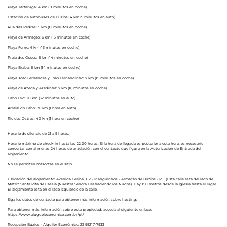
Playa Tartaruga: 4 km (11 minutos en coche)
Estación de autobuses de Búzios: 4 km (9 minutos en auto)
Rua das Pedras: 5 km (12 minutos en coche)
Playa de Armação: 6 km (13 minutos en coche)
Playa Forno: 6 km (13 minutos en coche)
Praia dos Ossos: 6 km (14 minutos en coche)
Playa Braba: 6 km (14 minutos en coche)
Playa João Fernandes y João Fernandinho: 7 km (15 minutos en coche)
Playa de Azeda y Azedinha: 7 km (16 minutos en coche)
Cabo Frío: 20 km (32 minutos en auto)
Arraial do Cabo: 36 km (1 hora en auto)
Rio das Ostras: 40 km (1 hora en coche)
Horario de silencio de 21 a 9 horas.
Horario máximo de check-in hasta las 22:00 horas. Si la hora de llegada es posterior a esta hora, es necesario
concertar con al menos 24 horas de antelación con el contacto que figura en la Autorización de Entrada del
alojamiento.
No se permiten mascotas en el sitio.
Ubicación del alojamiento: Avenida Geribá, 112 - Manguinhos - Armação de Búzios - RJ. (Esta calle está del lado de
Matriz Santa Rita de Cássia (Nuestra Señora Deshaciendo los Nudos). Hay 150 metros desde la Iglesia hasta el lugar.
El alojamiento está en el lado izquierdo de la calle.
Siga los datos de contacto para obtener más información sobre hosting:
Para obtener más información sobre esta propiedad, acceda al siguiente enlace:
https://www.alugueleconomico.com.br/pt/
Recepción Búzios - Alquiler Económico: 22 99217-7933