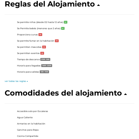
Reglas del Alojamiento
Se permite niños (desde 02 hasta 12 años)
sí
Se Permite bebés (menores que 2 años)
sí
Proporciona cunas
no
Se permite fumar en la habitación
no
Se permiten mascotas
no
Se permiten eventos
no
Tiempo de descanso
21:00 - 9:00
Horario para llegadas
14:00 - 22:00
Horario para salidas
1:00 - 11:00
ver todas las reglas
Comodidades del alojamiento
Accesible solo por Escaleras
Agua Caliente
Armarios en la habitación
Ganchos para Ropa
Cocina Compartida