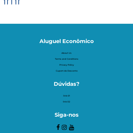
Aluguel Econômico
About Us
Terms and Conditions
Privacy Policy
Cupom de Desconto
Dúvidas?
link 01
link 02
Siga-nos