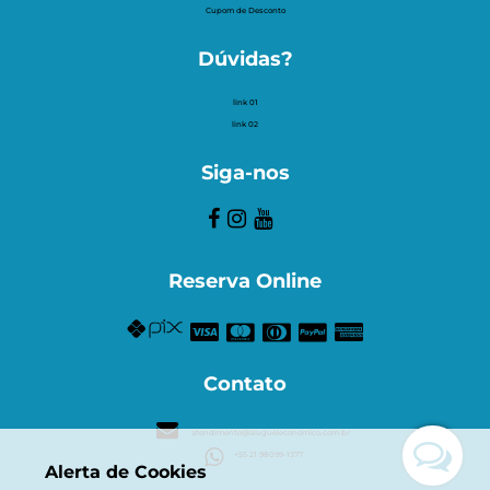
Cupom de Desconto
Dúvidas?
link 01
link 02
Siga-nos
Reserva Online
Contato
atendimento@alugueleconomico.com.br
+55 21 98099-1377
Alerta de Cookies