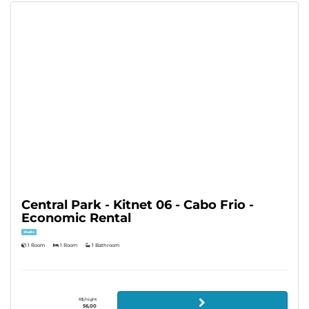
Central Park - Kitnet 06 - Cabo Frio -
Economic Rental
Studio
1 Room
1 Room
1 Bathroom
R$/night
56,00