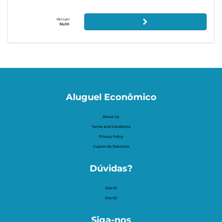
R$/night
56,00
Aluguel Econômico
About Us
Terms and Conditions
Privacy Policy
Cupom de Desconto
Dúvidas?
link 01
link 02
Siga-nos