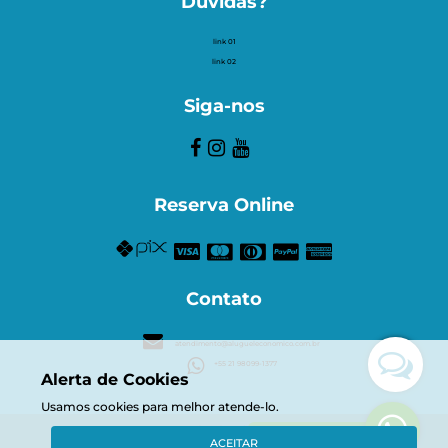
Dúvidas?
link 01
link 02
Siga-nos
Reserva Online
Contato
atendimento@alugueleconomico.com.br
+55 21 98099-1377
Alerta de Cookies
Usamos cookies para melhor atende-lo.
© Aluguel Econômico
Duvidas? Entre em contato!
ACEITAR