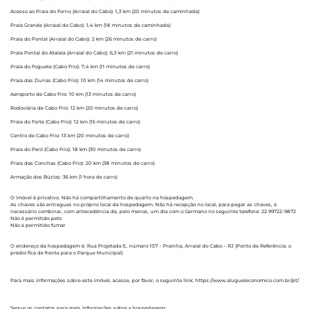
Acesso ao Praia do Forno (Arraial do Cabo): 1,3 km (20 minutos de caminhada)
Praia Grande (Arraial do Cabo): 1,4 km (18 minutos de caminhada)
Praia do Pontal (Arraial do Cabo): 2 km (26 minutos de carro)
Praia Pontal do Atalaia (Arraial do Cabo): 6,3 km (21 minutos de carro)
Praia do Foguete (Cabo Frio): 7,4 km (11 minutos de carro)
Praia das Dunas (Cabo Frio): 10 km (14 minutos de carro)
Aeroporto de Cabo Frio: 10 km (13 minutos de carro)
Rodoviária de Cabo Frio: 12 km (20 minutos de carro)
Praia do Forte (Cabo Frio): 12 km (16 minutos de carro)
Centro de Cabo Frio: 13 km (20 minutos de carro)
Praia do Peró (Cabo Frio): 18 km (30 minutos de carro)
Praia das Conchas (Cabo Frio): 20 km (38 minutos de carro)
Armação dos Búzios: 36 km (1 hora de carro)
O imóvel é privativo. Não há compartilhamento de quarto na hospedagem.
As chaves são entregues no próprio local da hospedagem. Não há recepção no local, para pegar as chaves, é
necessário combinar, com antecedência de, pelo menos, um dia com o Germano no seguinte telefone: 22 99722-9872
Não é permitido pets
Não é permitido fumar
O endereço da hospedagem é: Rua Projetada E, número 107 - Prainha, Arraial do Cabo – RJ (Ponto de Referência: o
prédio fica de frente para o Parque Municipal)
Para mais informações sobre este imóvel, acesse, por favor, o seguinte link: https://www.alugueleconomico.com.br/pt/
Segue os contatos para mais informações sobre a hospedagem: