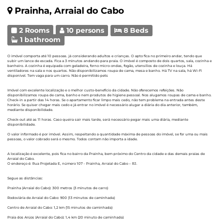
Prainha, Arraial do Cabo
2 Rooms
10 persons
8 Beds
1 bathroom
O imóvel comporta até 10 pessoas. já considerando adultos e crianças. O apto fica no primeiro andar, tendo que
subir um lance de escada. Fica a 3 minutos andando para praia. O imóvel é composto de dois quartos, sala, cozinha e
banheiro. A cozinha é equipada com geladeira, forno micro-ondas, fogão, utensílios de cozinha e louça. Há
ventiladores na sala e nos quartos. Não disponibilizamos roupa de cama, mesa e banho. Há TV na sala, há Wi-Fi
disponível. Tem vaga para um carro. Não é permitido pets
Imóvel com excelente localização e o melhor custo-benefício da cidade. Não oferecemos refeições. Não
disponibilizamos roupa de cama, banho e nem produtos de higiene pessoal. Nos alugamos roupas de cama e banho.
Check-in a partir das 14 horas. Se o apartamento ficar limpo mais cedo, não tem problema na entrada antes deste
horário. Se quiser chegar mais cedo e já entrar no imóvel é necessário alugar a diária do dia anterior, também,
mediante disponibilidade.
Check-out até as 11 horas. Caso queira sair mais tarde, será necessário pegar mais uma diária, mediante
disponibilidade.
O valor informado é por imóvel. Assim, respeitando a quantidade máxima de pessoas do imóvel, se for uma ou mais
pessoas, o valor cobrado será o mesmo. Todos contam não importa a idade.
A localização é excelente, pois fica no bairro da Prainha, bem próximo do Centro da cidade e das demais praias de
Arraial do Cabo.
O endereço é: Rua Projetada E, número 107 - Prainha, Arraial do Cabo – RJ.
Segue as distâncias:
Prainha (Arraial do Cabo): 300 metros (3 minutos de carro)
Rodoviária de Arraial do Cabo: 900 (13 minutos de caminhada)
Centro de Arraial do Cabo: 1,2 km (15 minutos de caminhada)
Praia dos Anjos (Arraial do Cabo): 1,4 km (20 minuto de caminhada)