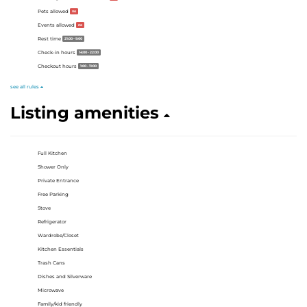
Pets allowed
no
Events allowed
no
Rest time
21:00 - 9:00
Check-in hours
14:00 - 22:00
Checkout hours
1:00 - 11:00
see all rules
Listing amenities
Full Kitchen
Shower Only
Private Entrance
Free Parking
Stove
Refrigerator
Wardrobe/Closet
Kitchen Essentials
Trash Cans
Dishes and Silverware
Microwave
Family/kid friendly