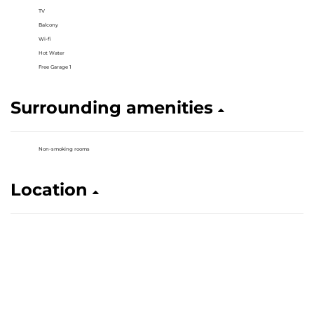
TV
Balcony
Wi-fi
Hot Water
Free Garage 1
Surrounding amenities
Non-smoking rooms
Location