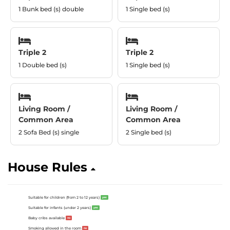
1 Bunk bed (s) double
1 Single bed (s)
Triple 2
Triple 2
1 Double bed (s)
1 Single bed (s)
Living Room /
Living Room /
Common Area
Common Area
2 Sofa Bed (s) single
2 Single bed (s)
House Rules
Suitable for children (from 2 to 12 years)
yes
Suitable for infants (under 2 years)
yes
Baby cribs available
no
Smoking allowed in the room
no