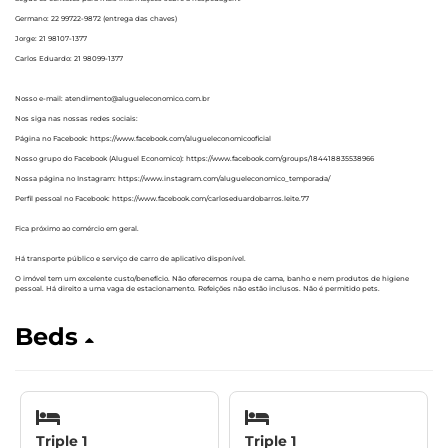
Germano: 22 99722-9872 (entrega das chaves)
Jorge: 21 98107-1377
Carlos Eduardo: 21 98099-1377
Nosso e-mail: atendimento@alugueleconomico.com.br
Nos siga nas nossas redes sociais:
Página no Facebook: https://www.facebook.com/alugueleconomicooficial
Nosso grupo do Facebook (Aluguel Economico): https://www.facebook.com/groups/184418835538966
Nossa página no Instagram: https://www.instagram.com/alugueleconomico_temporada/
Perfil pessoal no Facebook: https://www.facebook.com/carloseduardobarros.leite.77
Fica próximo ao comércio em geral.
Há transporte público e serviço de carro de aplicativo disponível.
O imóvel tem um excelente custo/benefício. Não oferecemos roupa de cama, banho e nem produtos de higiene
pessoal. Há direito a uma vaga de estacionamento. Refeições não estão inclusos. Não é permitido pets.
Beds
Triple 1
Triple 1